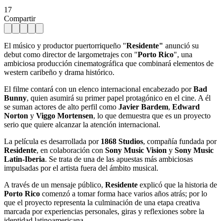
17
Compartir
El músico y productor puertorriqueño "
Residente"
anunció su
debut como director de largometrajes con "
Porto Rico
", una
ambiciosa producción cinematográfica que combinará elementos de
western caribeño y drama histórico.
El filme contará con un elenco internacional encabezado por
Bad
Bunny
, quien asumirá su primer papel protagónico en el cine. A él
se suman actores de alto perfil como
Javier Bardem
,
Edward
Norton
y
Viggo Mortensen
, lo que demuestra que es un proyecto
serio que quiere alcanzar la atención internacional.
La película es desarrollada por
1868 Studios
, compañía fundada por
Residente
, en colaboración con
Sony Music Vision
y
Sony Music
Latin-Iberia
. Se trata de una de las apuestas más ambiciosas
impulsadas por el artista fuera del ámbito musical.
A través de un mensaje público,
Residente
explicó que la historia de
Porto Rico
comenzó a tomar forma hace varios años atrás; por lo
que el proyecto representa la culminación de una etapa creativa
marcada por experiencias personales, giras y reflexiones sobre la
identidad latinoamericana.