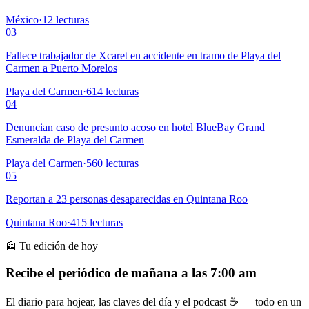
México
·
12
lecturas
03
Fallece trabajador de Xcaret en accidente en tramo de Playa del
Carmen a Puerto Morelos
Playa del Carmen
·
614
lecturas
04
Denuncian caso de presunto acoso en hotel BlueBay Grand
Esmeralda de Playa del Carmen
Playa del Carmen
·
560
lecturas
05
Reportan a 23 personas desaparecidas en Quintana Roo
Quintana Roo
·
415
lecturas
📰 Tu edición de hoy
Recibe el periódico de mañana a las 7:00 am
El diario para hojear, las claves del día y el podcast ☕ — todo en un