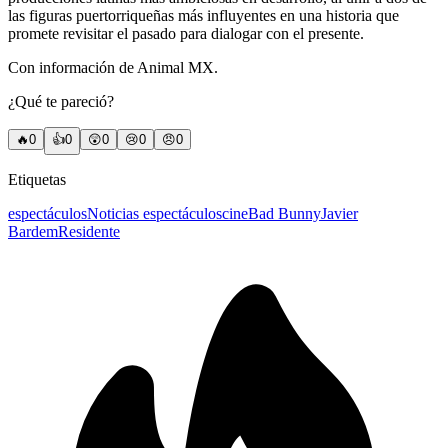
las figuras puertorriqueñas más influyentes en una historia que
promete revisitar el pasado para dialogar con el presente.
Con información de Animal MX.
¿Qué te pareció?
🔥
0
👍
0
😲
0
😢
0
😠
0
Etiquetas
espectáculos
Noticias espectáculos
cine
Bad Bunny
Javier
Bardem
Residente