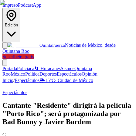
Impreso
Podcast
App
Edición
Noticias de México, desde
Quinta
Fuerza
Quintana Roo
Suscríbete gratis
Portada
Policiaca
🌀 Huracanes
Sismos
Quintana
Roo
México
Política
Deportes
Espectáculos
Opinión
Inicio
/
Espectáculos
🌦️
15
°C
·
Ciudad de México
Espectáculos
Cantante "Residente" dirigirá la película
"Porto Rico"; será protagonizada por
Bad Bunny y Javier Bardem
C