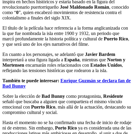
inspira en hechos históricos y estaría basado en la figura del
revolucionario puertorriqueño
José Maldonado Román
, conocido
como “
0
”, quien encabezó movimientos de resistencia contra el
colonialismo a finales del siglo XIX.
El título de la película hace referencia a la forma anglicanizada con
la que fue nombrada la isla entre 1900 y 1932, un periodo que
marcó profundamente la historia política y cultural de
Puerto Rico
,
y que será uno de los ejes narrativos del filme.
En cuanto a los personajes, se adelantó que
Javier Bardem
interpretará a una figura ligada a
España
, mientras que
Norton y
Mortensen
encarnarán roles relacionados con
Estados Unidos
,
reflejando las tensiones históricas que rodearon a la isla.
También te puede interesar:
Enrique Guzmán se declara fan de
Bad Bunny
Sobre la elección de
Bad Bunny
como protagonista,
Residente
señaló que buscaba a alguien que compartiera el mismo vínculo
emocional con
Puerto Rico
, más allá de la actuación, destacando su
compromiso cultural y social.
Hasta el momento no se ha confirmado una fecha de inicio de rodaje
ni de estreno. Sin embargo,
Porto Rico
ya es considerada una de las
producciones latinas más ambiciosas en desarrollo, al unir a dos de