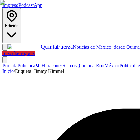
Impreso
Podcast
App
Edición
Quinta
Fuerza
Noticias de México, desde Quint
Suscríbete gratis
Portada
Policiaca
🌀 Huracanes
Sismos
Quintana Roo
México
Política
De
Inicio
/
Etiqueta:
Jimmy Kimmel