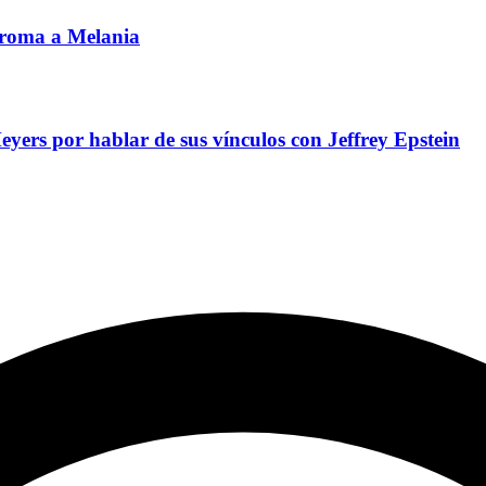
roma a Melania
yers por hablar de sus vínculos con Jeffrey Epstein