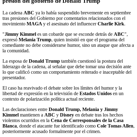
presión del gobierno de Donald Trump
La cadena
ABC
ya lo había suspendido brevemente en septiembre
tras presiones del Gobierno por comentarios relacionados con el
movimiento
MAGA
y el asesinato del influencer
Charlie Kirk
.
"
Jimmy Kimmel
es un cobarde que se esconde detrás de
ABC
",
expresó
Melania Trump
, quien insistió en que el programa del
comediante no debe considerarse humor, sino un ataque que afecta a
la comunidad.
La esposa de
Donald Trump
también cuestionó la postura del
liderazgo de la cadena, al señalar que debe tomar una decisión ante
lo que calificó como un comportamiento reiterado e inaceptable del
presentador.
El caso ha reavivado el debate sobre los límites del humor y la
libertad de expresión en la televisión de
Estados Unidos
en un
contexto de polarización política actual reciente.
Las declaraciones entre
Donald Trump, Melania y Jimmy
Kimmel
mantienen a
ABC
y
Disney
en debate tras los hechos
violentos ocurridos en la
Cena de Corresponsales de la Casa
Blanca
, donde el atacante fue identificado como
Cole Tomas Allen
,
posteriormente acusado formalmente por el crimen.