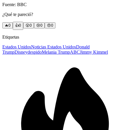
Fuente: BBC
¿Qué te pareció?
🔥
0
👍
0
😲
0
😢
0
😠
0
Etiquetas
Estados Unidos
Noticias Estados Unidos
Donald
Trump
Disney
despido
Melania Trump
ABC
Jimmy Kimmel