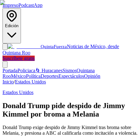
Impreso
Podcast
App
Edición
Noticias de México, desde
Quinta
Fuerza
Quintana Roo
Suscríbete gratis
Portada
Policiaca
🌀 Huracanes
Sismos
Quintana
Roo
México
Política
Deportes
Espectáculos
Opinión
Inicio
/
Estados Unidos
Estados Unidos
Donald Trump pide despido de Jimmy
Kimmel por broma a Melania
Donald Trump exige despido de Jimmy Kimmel tras broma sobre
Melania, y presiona a ABC al calificarla como incitación a violencia.