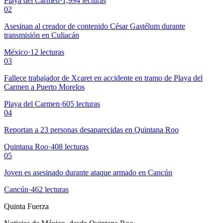
Playa del Carmen
·
1,994
lecturas
02
Asesinan al creador de contenido César Gastélum durante
transmisión en Culiacán
México
·
12
lecturas
03
Fallece trabajador de Xcaret en accidente en tramo de Playa del
Carmen a Puerto Morelos
Playa del Carmen
·
605
lecturas
04
Reportan a 23 personas desaparecidas en Quintana Roo
Quintana Roo
·
408
lecturas
05
Joven es asesinado durante ataque armado en Cancún
Cancún
·
462
lecturas
Quinta Fuerza