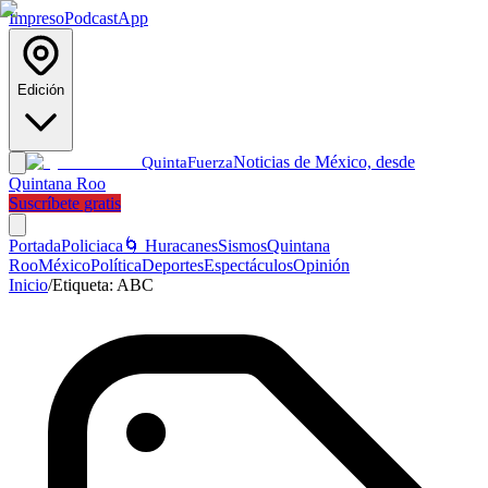
Impreso
Podcast
App
Edición
Noticias de México, desde
Quinta
Fuerza
Quintana Roo
Suscríbete gratis
Portada
Policiaca
🌀 Huracanes
Sismos
Quintana
Roo
México
Política
Deportes
Espectáculos
Opinión
Inicio
/
Etiqueta:
ABC