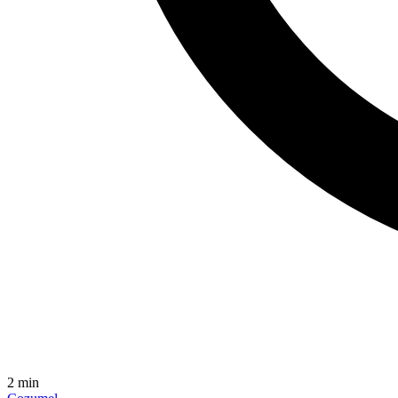
2
min