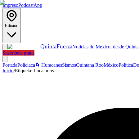
Impreso
Podcast
App
Edición
Quinta
Fuerza
Noticias de México, desde Quint
Suscríbete gratis
Portada
Policiaca
🌀 Huracanes
Sismos
Quintana Roo
México
Política
De
Inicio
/
Etiqueta:
Locatarios