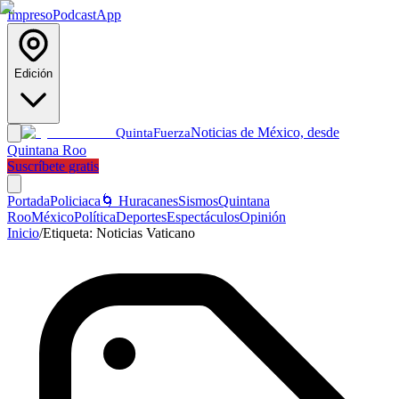
Impreso
Podcast
App
Edición
Noticias de México, desde
Quinta
Fuerza
Quintana Roo
Suscríbete gratis
Portada
Policiaca
🌀 Huracanes
Sismos
Quintana
Roo
México
Política
Deportes
Espectáculos
Opinión
Inicio
/
Etiqueta:
Noticias Vaticano