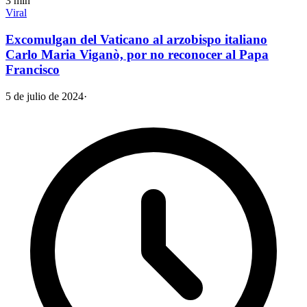
3
min
Viral
Excomulgan del Vaticano al arzobispo italiano
Carlo Maria Viganò, por no reconocer al Papa
Francisco
5 de julio de 2024
·