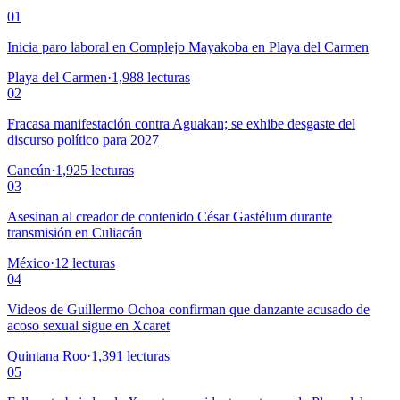
01
Inicia paro laboral en Complejo Mayakoba en Playa del Carmen
Playa del Carmen
·
1,988
lecturas
02
Fracasa manifestación contra Aguakan; se exhibe desgaste del
discurso político para 2027
Cancún
·
1,925
lecturas
03
Asesinan al creador de contenido César Gastélum durante
transmisión en Culiacán
México
·
12
lecturas
04
Videos de Guillermo Ochoa confirman que danzante acusado de
acoso sexual sigue en Xcaret
Quintana Roo
·
1,391
lecturas
05