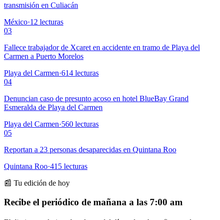
transmisión en Culiacán
México
·
12
lecturas
03
Fallece trabajador de Xcaret en accidente en tramo de Playa del
Carmen a Puerto Morelos
Playa del Carmen
·
614
lecturas
04
Denuncian caso de presunto acoso en hotel BlueBay Grand
Esmeralda de Playa del Carmen
Playa del Carmen
·
560
lecturas
05
Reportan a 23 personas desaparecidas en Quintana Roo
Quintana Roo
·
415
lecturas
📰 Tu edición de hoy
Recibe el periódico de mañana a las 7:00 am