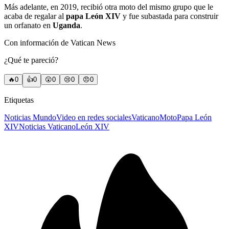
Más adelante, en 2019, recibió otra moto del mismo grupo que le
acaba de regalar al
papa León XIV
y fue subastada para construir
un orfanato en
Uganda
.
Con información de Vatican News
¿Qué te pareció?
🔥
0
👍
0
😲
0
😢
0
😠
0
Etiquetas
Noticias Mundo
Video en redes sociales
Vaticano
Moto
Papa León
XIV
Noticias Vaticano
León XIV