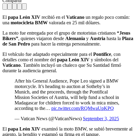
Compartir
El
papa León XIV
recibió en el
Vaticano
un regalo poco común:
una
motocicleta BMW
valorada en 25 mil dólares.
La moto fue entregada por el grupo de motoristas cristianos
“Jesus
Bikers”
, quienes viajaron desde
Alemania
y
Austria
hasta la
Plaza
de San Pedro
para hacer la entrega personalmente.
El vehículo fue adaptado especialmente para el
Pontífice
, con
detalles como el nombre del
papa León XIV
y símbolos del
Vaticano
. También incluyó un chaleco que Su Santidad firmó
durante la audiencia general.
After his General Audience, Pope Leo signed a BMW
motorcycle. It’s heading to auction at Sotheby’s in
Munich, and the proceeds, through the Pontifical
Mission Societies of Austria, will help fund a school in
Madagascar for children forced to work in mica mines,
according to the…
pic.twitter.com/RQMwaUpKPQ
— Vatican News (@VaticanNews)
September 3, 2025
El
papa León XIV
examinó la moto BMW, se subió brevemente al
asiento, la bendijo y estampó su firma en el tanque.