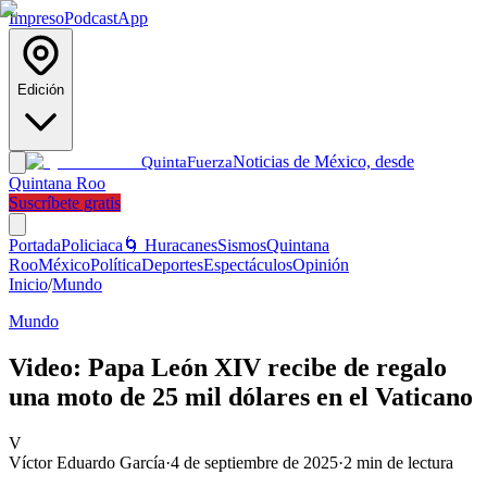
Impreso
Podcast
App
Edición
Noticias de México, desde
Quinta
Fuerza
Quintana Roo
Suscríbete gratis
Portada
Policiaca
🌀 Huracanes
Sismos
Quintana
Roo
México
Política
Deportes
Espectáculos
Opinión
Inicio
/
Mundo
Mundo
Video: Papa León XIV recibe de regalo
una moto de 25 mil dólares en el Vaticano
V
Víctor Eduardo García
·
4 de septiembre de 2025
·
2
min de lectura