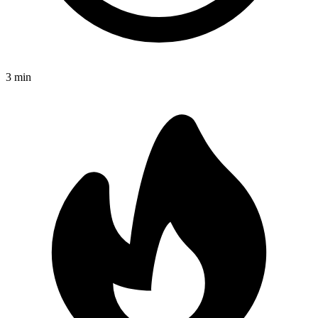
3
min