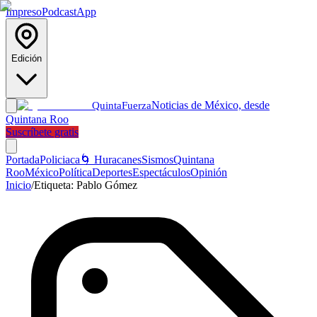
Impreso
Podcast
App
Edición
Noticias de México, desde
Quinta
Fuerza
Quintana Roo
Suscríbete gratis
Portada
Policiaca
🌀 Huracanes
Sismos
Quintana
Roo
México
Política
Deportes
Espectáculos
Opinión
Inicio
/
Etiqueta:
Pablo Gómez