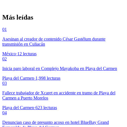
Más leídas
01
Asesinan al creador de contenido César Gastélum durante
transmisión en Culiacán
México
·
12
lecturas
02
Inicia paro laboral en Complejo Mayakoba en Playa del Carmen
Playa del Carmen
·
1,998
lecturas
03
Fallece trabajador de Xcaret en accidente en tramo de Playa del
Carmen a Puerto Morelos
Playa del Carmen
·
623
lecturas
04
Denuncian caso de presunto acoso en hotel BlueBay Grand