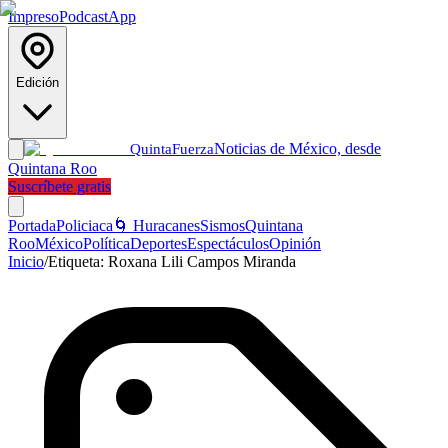
Impreso
Podcast
App
Edición
Noticias de México, desde
Quinta
Fuerza
Quintana Roo
Suscríbete gratis
Portada
Policiaca
🌀 Huracanes
Sismos
Quintana
Roo
México
Política
Deportes
Espectáculos
Opinión
Inicio
/
Etiqueta:
Roxana Lili Campos Miranda