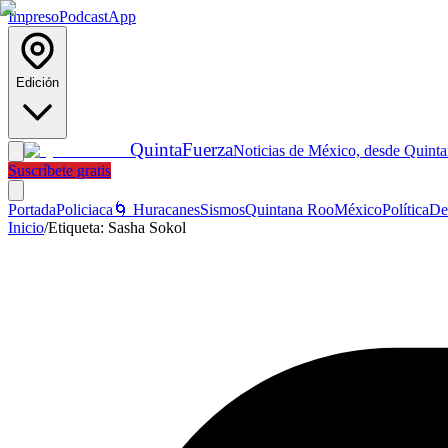
Impreso
Podcast
App
Edición
Quinta
Fuerza
Noticias de México, desde Quint
Suscríbete gratis
Portada
Policiaca
🌀 Huracanes
Sismos
Quintana Roo
México
Política
De
Inicio
/
Etiqueta:
Sasha Sokol