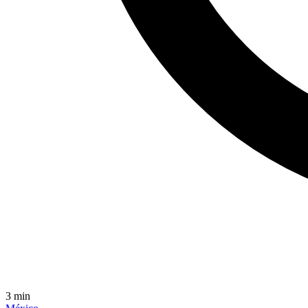
3
min