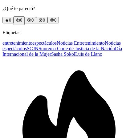
¿Qué te pareció?
🔥
0
👍
0
😲
0
😢
0
😠
0
Etiquetas
entretenimiento
espectáculos
Noticias Entretenimiento
Noticias
espectáculos
SCJN
Suprema Corte de Justicia de la Nación
Día
Internacional de la Mujer
Sasha Sokol
Luis de Llano