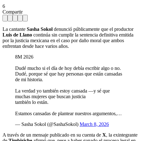
6
Compartir
La cantante
Sasha Sokol
denunció públicamente que el productor
Luis de Llano
continúa sin cumplir la sentencia definitiva emitida
por la justicia mexicana en el caso por daño moral que ambos
enfrentan desde hace varios años.
8M 2026
Dudé mucho si el día de hoy debía escribir algo o no.
Dudé, porque sé que hay personas que están cansadas
de mi historia.
La verdad yo también estoy cansada —y sé que
muchas mujeres que buscan justicia
también lo están.
Estamos cansadas de plantear nuestros argumentos,…
— Sasha Sokol (@SashaSokol)
March 8, 2026
A través de un mensaje publicado en su cuenta de
X
, la exintegrante
de
Timbiriche
afirmó que, pese a haber ganado el proceso legal en