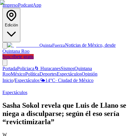
Impreso
Podcast
App
Edición
Noticias de México, desde
Quinta
Fuerza
Quintana Roo
Suscríbete gratis
Portada
Policiaca
🌀 Huracanes
Sismos
Quintana
Roo
México
Política
Deportes
Espectáculos
Opinión
Inicio
/
Espectáculos
🌤️
14
°C
·
Ciudad de México
Espectáculos
Sasha Sokol revela que Luis de Llano se
niega a disculparse; según él eso sería
“revictimizarla”
W