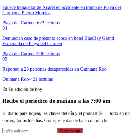
Fallece trabajador de Xcaret en accidente en tramo de Playa del
Carmen a Puerto Morelos
Playa del Carmen
·
623
lecturas
04
Denuncian caso de presunto acoso en hotel BlueBay Grand
Esmeralda de Playa del Carmen
Playa del Carmen
·
596
lecturas
05
Reportan a 23 personas desaparecidas en Quintana Roo
Quintana Roo
·
421
lecturas
📰 Tu edición de hoy
Recibe el periódico de mañana a las 7:00 am
El diario para hojear, las claves del día y el podcast ☕ — todo en un
correo, todos los días. Gratis, y te das de baja con un clic.
Suscribirme