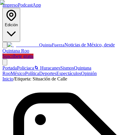
Impreso
Podcast
App
Edición
Noticias de México, desde
Quinta
Fuerza
Quintana Roo
Suscríbete gratis
Portada
Policiaca
🌀 Huracanes
Sismos
Quintana
Roo
México
Política
Deportes
Espectáculos
Opinión
Inicio
/
Etiqueta:
Situación de Calle