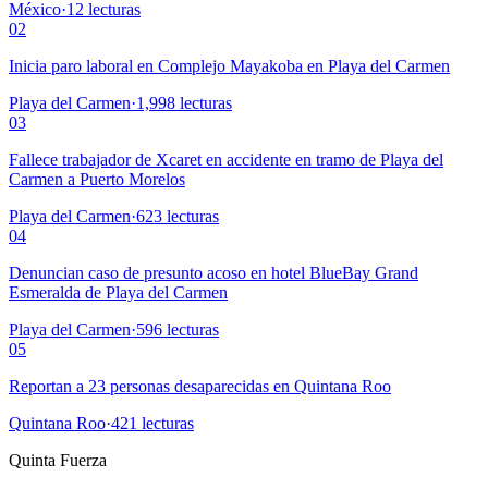
México
·
12
lecturas
02
Inicia paro laboral en Complejo Mayakoba en Playa del Carmen
Playa del Carmen
·
1,998
lecturas
03
Fallece trabajador de Xcaret en accidente en tramo de Playa del
Carmen a Puerto Morelos
Playa del Carmen
·
623
lecturas
04
Denuncian caso de presunto acoso en hotel BlueBay Grand
Esmeralda de Playa del Carmen
Playa del Carmen
·
596
lecturas
05
Reportan a 23 personas desaparecidas en Quintana Roo
Quintana Roo
·
421
lecturas
Quinta Fuerza