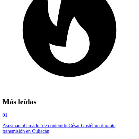
Más leídas
01
Asesinan al creador de contenido César Gastélum durante
transmisión en Culiacán