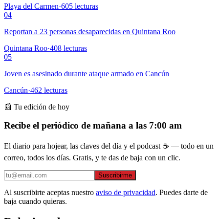
Playa del Carmen
·
605
lecturas
04
Reportan a 23 personas desaparecidas en Quintana Roo
Quintana Roo
·
408
lecturas
05
Joven es asesinado durante ataque armado en Cancún
Cancún
·
462
lecturas
📰 Tu edición de hoy
Recibe el periódico de mañana a las 7:00 am
El diario para hojear, las claves del día y el podcast ☕ — todo en un
correo, todos los días. Gratis, y te das de baja con un clic.
Suscribirme
Al suscribirte aceptas nuestro
aviso de privacidad
. Puedes darte de
baja cuando quieras.