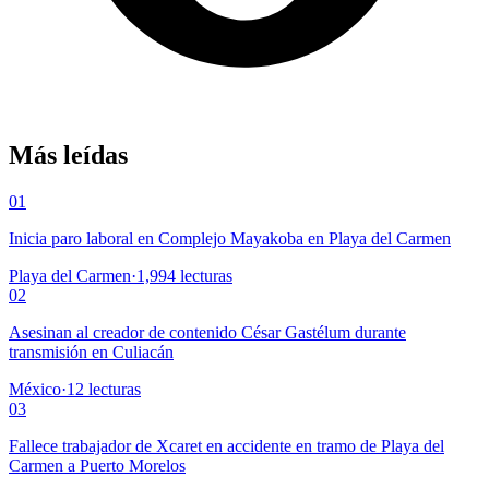
Más leídas
01
Inicia paro laboral en Complejo Mayakoba en Playa del Carmen
Playa del Carmen
·
1,994
lecturas
02
Asesinan al creador de contenido César Gastélum durante
transmisión en Culiacán
México
·
12
lecturas
03
Fallece trabajador de Xcaret en accidente en tramo de Playa del
Carmen a Puerto Morelos