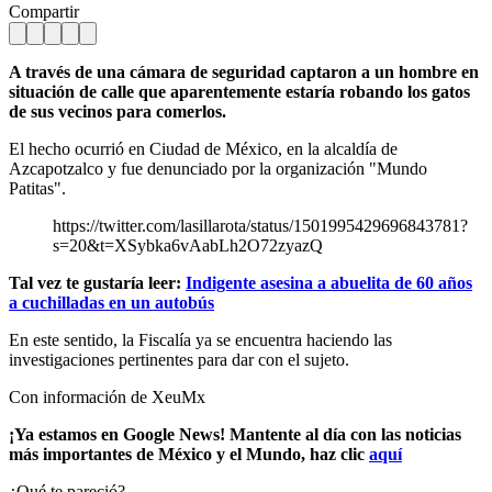
Compartir
A través de una cámara de seguridad captaron a un hombre en
situación de calle que aparentemente estaría robando los gatos
de sus vecinos para comerlos.
El hecho ocurrió en Ciudad de México, en la alcaldía de
Azcapotzalco y fue denunciado por la organización "Mundo
Patitas".
https://twitter.com/lasillarota/status/1501995429696843781?
s=20&t=XSybka6vAabLh2O72zyazQ
Tal vez te gustaría leer:
Indigente asesina a abuelita de 60 años
a cuchilladas en un autobús
En este sentido, la Fiscalía ya se encuentra haciendo las
investigaciones pertinentes para dar con el sujeto.
Con información de XeuMx
¡Ya estamos en Google News! Mantente al día con las noticias
más importantes de México y el Mundo, haz clic
aquí
¿Qué te pareció?