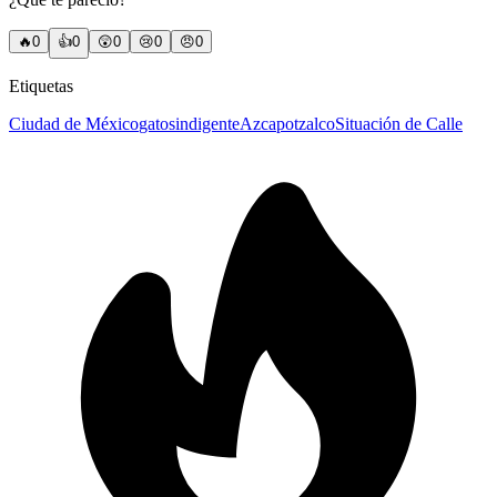
🔥
0
👍
0
😲
0
😢
0
😠
0
Etiquetas
Ciudad de México
gatos
indigente
Azcapotzalco
Situación de Calle