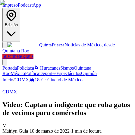
Impreso
Podcast
App
Edición
Noticias de México, desde
Quinta
Fuerza
Quintana Roo
Suscríbete gratis
Portada
Policiaca
🌀 Huracanes
Sismos
Quintana
Roo
México
Política
Deportes
Espectáculos
Opinión
Inicio
/
CDMX
🌦️
18
°C
·
Ciudad de México
CDMX
Video: Captan a indigente que roba gatos
de vecinos para comérselos
M
Mairlyn Guía
·
10 de marzo de 2022
·
1
min de lectura