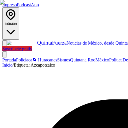
Impreso
Podcast
App
Edición
Quinta
Fuerza
Noticias de México, desde Quint
Suscríbete gratis
Portada
Policiaca
🌀 Huracanes
Sismos
Quintana Roo
México
Política
De
Inicio
/
Etiqueta:
Azcapotzalco