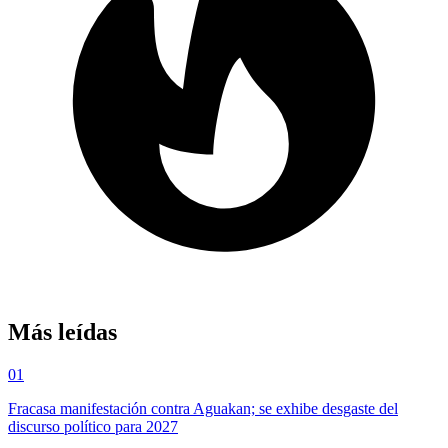
Más leídas
01
Fracasa manifestación contra Aguakan; se exhibe desgaste del
discurso político para 2027