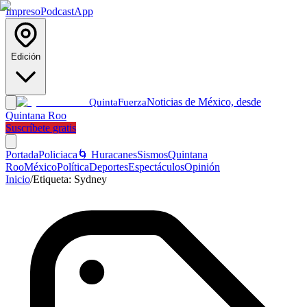
Impreso
Podcast
App
Edición
Noticias de México, desde
Quinta
Fuerza
Quintana Roo
Suscríbete gratis
Portada
Policiaca
🌀 Huracanes
Sismos
Quintana
Roo
México
Política
Deportes
Espectáculos
Opinión
Inicio
/
Etiqueta:
Sydney