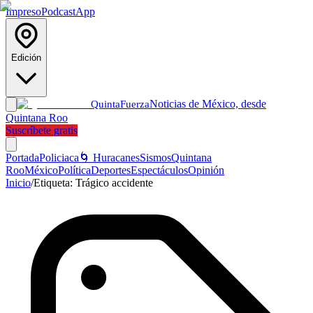
Impreso
Podcast
App
Edición
Noticias de México, desde
Quinta
Fuerza
Quintana Roo
Suscríbete gratis
Portada
Policiaca
🌀 Huracanes
Sismos
Quintana
Roo
México
Política
Deportes
Espectáculos
Opinión
Inicio
/
Etiqueta:
Trágico accidente