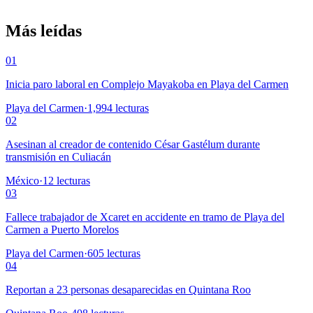
Más leídas
01
Inicia paro laboral en Complejo Mayakoba en Playa del Carmen
Playa del Carmen
·
1,994
lecturas
02
Asesinan al creador de contenido César Gastélum durante
transmisión en Culiacán
México
·
12
lecturas
03
Fallece trabajador de Xcaret en accidente en tramo de Playa del
Carmen a Puerto Morelos
Playa del Carmen
·
605
lecturas
04
Reportan a 23 personas desaparecidas en Quintana Roo