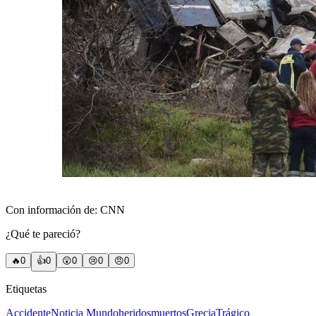
Con información de: CNN
¿Qué te pareció?
🔥
0
👍
0
😲
0
😢
0
😠
0
Etiquetas
Accidente
Noticia Mundo
heridos
muertos
Grecia
Trágico