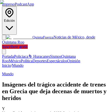
Impreso
Podcast
App
Edición
Noticias de México, desde
Quinta
Fuerza
Quintana Roo
Suscríbete gratis
Portada
Policiaca
🌀 Huracanes
Sismos
Quintana
Roo
México
Política
Deportes
Espectáculos
Opinión
Inicio
/
Mundo
Mundo
Imágenes del trágico accidente de trenes
en Grecia que deja decenas de muertos y
heridos
Y