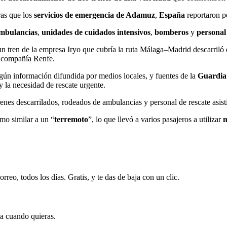
ras que los
servicios de emergencia de Adamuz
,
España
reportaron p
mbulancias
,
unidades de cuidados intensivos
,
bomberos
y
personal
un tren de la empresa Iryo que cubría la ruta Málaga–Madrid descarriló
a compañía Renfe.
egún información difundida por medios locales, y fuentes de la
Guardia 
 la necesidad de rescate urgente.
s descarrilados, rodeados de ambulancias y personal de rescate asisti
omo similar a un “
terremoto
”, lo que llevó a varios pasajeros a utilizar
m
rreo, todos los días. Gratis, y te das de baja con un clic.
ja cuando quieras.