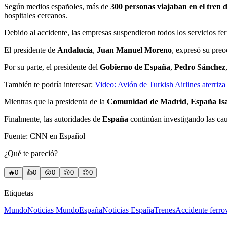
Según medios españoles, más de
300 personas viajaban en el tren 
hospitales cercanos.
Debido al accidente, las empresas suspendieron todos los servicios fer
El presidente de
Andalucía
,
Juan Manuel Moreno
, expresó su preo
Por su parte, el presidente del
Gobierno de España
,
Pedro Sánchez
También te podría interesar:
Video: Avión de Turkish Airlines aterri
Mientras que la presidenta de la
Comunidad de Madrid
,
España Is
Finalmente, las autoridades de
España
continúan investigando las cau
Fuente: CNN en Español
¿Qué te pareció?
🔥
0
👍
0
😲
0
😢
0
😠
0
Etiquetas
Mundo
Noticias Mundo
España
Noticias España
Trenes
Accidente ferro