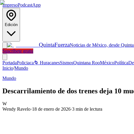
Impreso
Podcast
App
Edición
Quinta
Fuerza
Noticias de México, desde Quint
Suscríbete gratis
Portada
Policiaca
🌀 Huracanes
Sismos
Quintana Roo
México
Política
De
Inicio
/
Mundo
Mundo
Descarrilamiento de dos trenes deja 10 mu
W
Wendy Ravelo
·
18 de enero de 2026
·
3
min de lectura