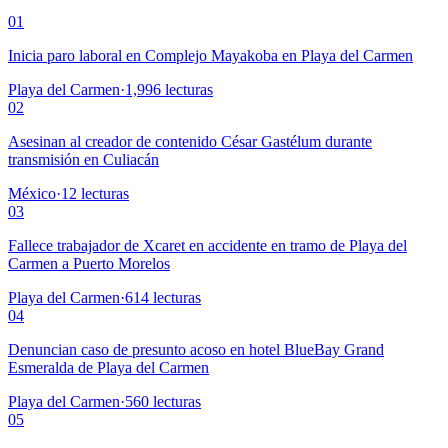
01
Inicia paro laboral en Complejo Mayakoba en Playa del Carmen
Playa del Carmen
·
1,996
lecturas
02
Asesinan al creador de contenido César Gastélum durante
transmisión en Culiacán
México
·
12
lecturas
03
Fallece trabajador de Xcaret en accidente en tramo de Playa del
Carmen a Puerto Morelos
Playa del Carmen
·
614
lecturas
04
Denuncian caso de presunto acoso en hotel BlueBay Grand
Esmeralda de Playa del Carmen
Playa del Carmen
·
560
lecturas
05