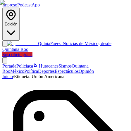
Impreso
Podcast
App
Edición
Noticias de México, desde
Quinta
Fuerza
Quintana Roo
Suscríbete gratis
Portada
Policiaca
🌀 Huracanes
Sismos
Quintana
Roo
México
Política
Deportes
Espectáculos
Opinión
Inicio
/
Etiqueta:
Unión Americana