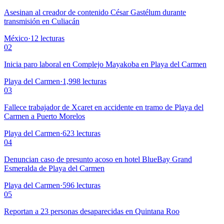
Asesinan al creador de contenido César Gastélum durante
transmisión en Culiacán
México
·
12
lecturas
02
Inicia paro laboral en Complejo Mayakoba en Playa del Carmen
Playa del Carmen
·
1,998
lecturas
03
Fallece trabajador de Xcaret en accidente en tramo de Playa del
Carmen a Puerto Morelos
Playa del Carmen
·
623
lecturas
04
Denuncian caso de presunto acoso en hotel BlueBay Grand
Esmeralda de Playa del Carmen
Playa del Carmen
·
596
lecturas
05
Reportan a 23 personas desaparecidas en Quintana Roo