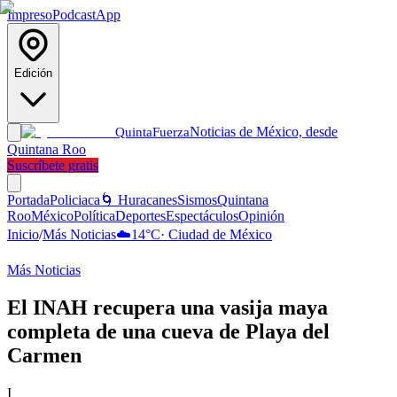
Impreso
Podcast
App
Edición
Noticias de México, desde
Quinta
Fuerza
Quintana Roo
Suscríbete gratis
Portada
Policiaca
🌀 Huracanes
Sismos
Quintana
Roo
México
Política
Deportes
Espectáculos
Opinión
Inicio
/
Más Noticias
☁️
14
°C
·
Ciudad de México
Más Noticias
El INAH recupera una vasija maya
completa de una cueva de Playa del
Carmen
I