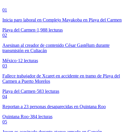
01
Inicia paro laboral en Complejo Mayakoba en Playa del Carmen
Playa del Carmen
·
1,988
lecturas
02
Asesinan al creador de contenido César Gastélum durante
transmisión en Culiacán
México
·
12
lecturas
03
Fallece trabajador de Xcaret en accidente en tramo de Playa del
Carmen a Puerto Morelos
Playa del Carmen
·
583
lecturas
04
Reportan a 23 personas desaparecidas en Quintana Roo
Quintana Roo
·
384
lecturas
05
Joven es asesinado durante ataque armado en Cancún