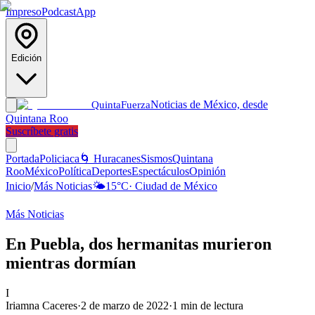
Impreso
Podcast
App
Edición
Noticias de México, desde
Quinta
Fuerza
Quintana Roo
Suscríbete gratis
Portada
Policiaca
🌀 Huracanes
Sismos
Quintana
Roo
México
Política
Deportes
Espectáculos
Opinión
Inicio
/
Más Noticias
🌤️
15
°C
·
Ciudad de México
Más Noticias
En Puebla, dos hermanitas murieron
mientras dormían
I
Iriamna Caceres
·
2 de marzo de 2022
·
1
min de lectura