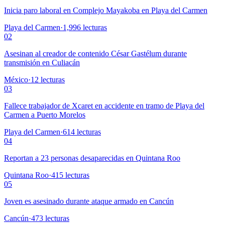
Inicia paro laboral en Complejo Mayakoba en Playa del Carmen
Playa del Carmen
·
1,996
lecturas
02
Asesinan al creador de contenido César Gastélum durante
transmisión en Culiacán
México
·
12
lecturas
03
Fallece trabajador de Xcaret en accidente en tramo de Playa del
Carmen a Puerto Morelos
Playa del Carmen
·
614
lecturas
04
Reportan a 23 personas desaparecidas en Quintana Roo
Quintana Roo
·
415
lecturas
05
Joven es asesinado durante ataque armado en Cancún
Cancún
·
473
lecturas