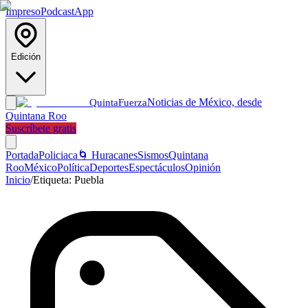
Impreso
Podcast
App
Edición
Noticias de México, desde
Quinta
Fuerza
Quintana Roo
Suscríbete gratis
Portada
Policiaca
🌀 Huracanes
Sismos
Quintana
Roo
México
Política
Deportes
Espectáculos
Opinión
Inicio
/
Etiqueta:
Puebla