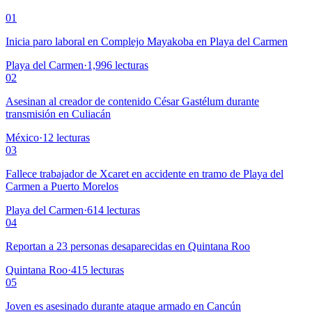
01
Inicia paro laboral en Complejo Mayakoba en Playa del Carmen
Playa del Carmen
·
1,996
lecturas
02
Asesinan al creador de contenido César Gastélum durante
transmisión en Culiacán
México
·
12
lecturas
03
Fallece trabajador de Xcaret en accidente en tramo de Playa del
Carmen a Puerto Morelos
Playa del Carmen
·
614
lecturas
04
Reportan a 23 personas desaparecidas en Quintana Roo
Quintana Roo
·
415
lecturas
05
Joven es asesinado durante ataque armado en Cancún