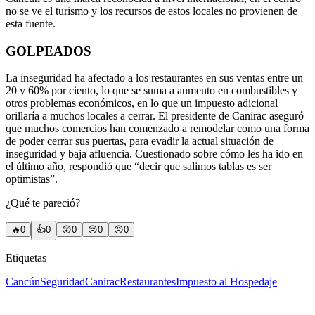
no se ve el turismo y los recursos de estos locales no provienen de
esta fuente.
GOLPEADOS
La inseguridad ha afectado a los restaurantes en sus ventas entre un
20 y 60% por ciento, lo que se suma a aumento en combustibles y
otros problemas económicos, en lo que un impuesto adicional
orillaría a muchos locales a cerrar. El presidente de Canirac aseguró
que muchos comercios han comenzado a remodelar como una forma
de poder cerrar sus puertas, para evadir la actual situación de
inseguridad y baja afluencia. Cuestionado sobre cómo les ha ido en
el último año, respondió que “decir que salimos tablas es ser
optimistas”.
¿Qué te pareció?
🔥
0
👍
0
😲
0
😢
0
😠
0
Etiquetas
Cancún
Seguridad
Canirac
Restaurantes
Impuesto al Hospedaje