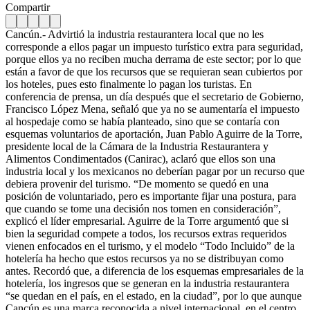
Compartir
Cancún.- Advirtió la industria restaurantera local que no les
corresponde a ellos pagar un impuesto turístico extra para seguridad,
porque ellos ya no reciben mucha derrama de este sector; por lo que
están a favor de que los recursos que se requieran sean cubiertos por
los hoteles, pues esto finalmente lo pagan los turistas. En
conferencia de prensa, un día después que el secretario de Gobierno,
Francisco López Mena, señaló que ya no se aumentaría el impuesto
al hospedaje como se había planteado, sino que se contaría con
esquemas voluntarios de aportación, Juan Pablo Aguirre de la Torre,
presidente local de la Cámara de la Industria Restaurantera y
Alimentos Condimentados (Canirac), aclaró que ellos son una
industria local y los mexicanos no deberían pagar por un recurso que
debiera provenir del turismo. “De momento se quedó en una
posición de voluntariado, pero es importante fijar una postura, para
que cuando se tome una decisión nos tomen en consideración”,
explicó el líder empresarial. Aguirre de la Torre argumentó que si
bien la seguridad compete a todos, los recursos extras requeridos
vienen enfocados en el turismo, y el modelo “Todo Incluido” de la
hotelería ha hecho que estos recursos ya no se distribuyan como
antes. Recordó que, a diferencia de los esquemas empresariales de la
hotelería, los ingresos que se generan en la industria restaurantera
“se quedan en el país, en el estado, en la ciudad”, por lo que aunque
Cancún es una marca reconocida a nivel internacional, en el centro