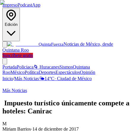
Impreso
Podcast
App
Edición
Noticias de México, desde
Quinta
Fuerza
Quintana Roo
Suscríbete gratis
Portada
Policiaca
🌀 Huracanes
Sismos
Quintana
Roo
México
Política
Deportes
Espectáculos
Opinión
Inicio
/
Más Noticias
🌤️
14
°C
·
Ciudad de México
Más Noticias
Impuesto turístico únicamente compete a
hoteles: Canirac
M
Miriam Barrios
·
14 de diciembre de 2017