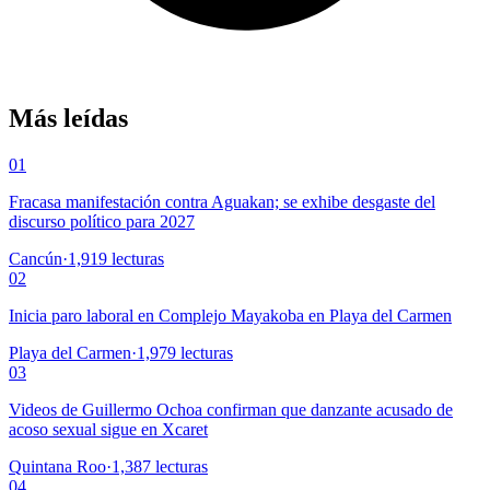
Más leídas
01
Fracasa manifestación contra Aguakan; se exhibe desgaste del
discurso político para 2027
Cancún
·
1,919
lecturas
02
Inicia paro laboral en Complejo Mayakoba en Playa del Carmen
Playa del Carmen
·
1,979
lecturas
03
Videos de Guillermo Ochoa confirman que danzante acusado de
acoso sexual sigue en Xcaret
Quintana Roo
·
1,387
lecturas
04