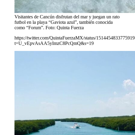
Visitantes de Cancún disfrutan del mar y juegan un rato
futbol en la playa “Gaviota azul”, también conocida
como “Forum”. Foto: Quinta Fuerza
https://twitter.com/QuintaFuerzaMX/status/151445483377591
t=U_vEpvAsAA5yImzC8PcQmQ&s=19