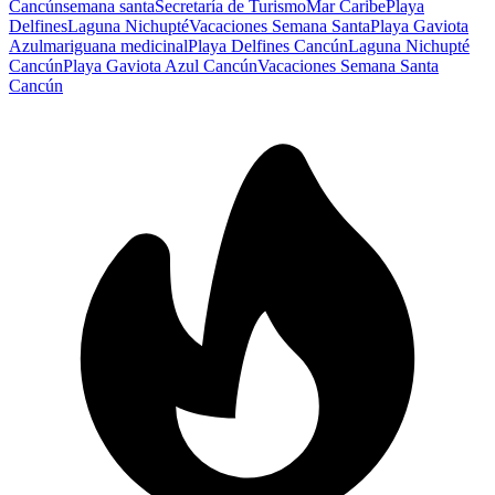
Cancún
semana santa
Secretaría de Turismo
Mar Caribe
Playa
Delfines
Laguna Nichupté
Vacaciones Semana Santa
Playa Gaviota
Azul
mariguana medicinal
Playa Delfines Cancún
Laguna Nichupté
Cancún
Playa Gaviota Azul Cancún
Vacaciones Semana Santa
Cancún