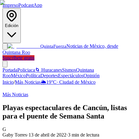
Impreso
Podcast
App
Edición
Noticias de México, desde
Quinta
Fuerza
Quintana Roo
Suscríbete gratis
Portada
Policiaca
🌀 Huracanes
Sismos
Quintana
Roo
México
Política
Deportes
Espectáculos
Opinión
Inicio
/
Más Noticias
🌦️
19
°C
·
Ciudad de México
Más Noticias
Playas espectaculares de Cancún, listas
para el puente de Semana Santa
G
Gaby Torres
·
13 de abril de 2022
·
3
min de lectura