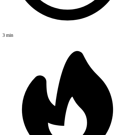
3
min