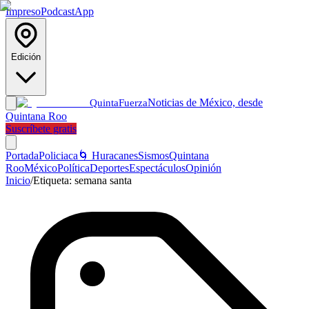
Impreso
Podcast
App
Edición
Noticias de México, desde
Quinta
Fuerza
Quintana Roo
Suscríbete gratis
Portada
Policiaca
🌀 Huracanes
Sismos
Quintana
Roo
México
Política
Deportes
Espectáculos
Opinión
Inicio
/
Etiqueta:
semana santa