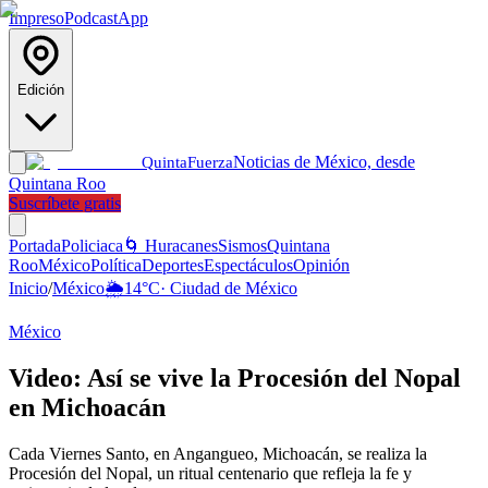
Impreso
Podcast
App
Edición
Noticias de México, desde
Quinta
Fuerza
Quintana Roo
Suscríbete gratis
Portada
Policiaca
🌀 Huracanes
Sismos
Quintana
Roo
México
Política
Deportes
Espectáculos
Opinión
Inicio
/
México
🌦️
14
°C
·
Ciudad de México
México
Video: Así se vive la Procesión del Nopal
en Michoacán
Cada Viernes Santo, en Angangueo, Michoacán, se realiza la
Procesión del Nopal, un ritual centenario que refleja la fe y