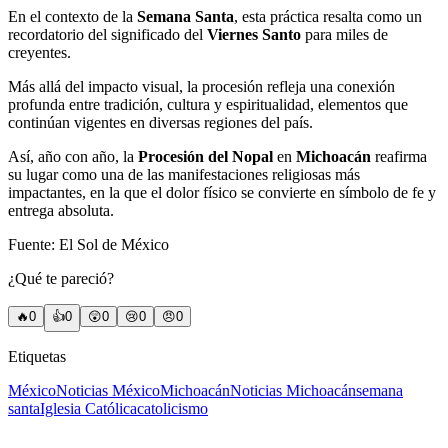
En el contexto de la
Semana Santa
, esta práctica resalta como un
recordatorio del significado del
Viernes Santo
para miles de
creyentes.
Más allá del impacto visual, la procesión refleja una conexión
profunda entre tradición, cultura y espiritualidad, elementos que
continúan vigentes en diversas regiones del país.
Así, año con año, la
Procesión del Nopal
en
Michoacán
reafirma
su lugar como una de las manifestaciones religiosas más
impactantes, en la que el dolor físico se convierte en símbolo de fe y
entrega absoluta.
Fuente: El Sol de México
¿Qué te pareció?
🔥
0
👍
0
😲
0
😢
0
😠
0
Etiquetas
México
Noticias México
Michoacán
Noticias Michoacán
semana
santa
Iglesia Católica
catolicismo