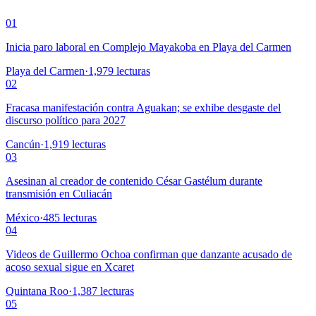
01
Inicia paro laboral en Complejo Mayakoba en Playa del Carmen
Playa del Carmen
·
1,979
lecturas
02
Fracasa manifestación contra Aguakan; se exhibe desgaste del
discurso político para 2027
Cancún
·
1,919
lecturas
03
Asesinan al creador de contenido César Gastélum durante
transmisión en Culiacán
México
·
485
lecturas
04
Videos de Guillermo Ochoa confirman que danzante acusado de
acoso sexual sigue en Xcaret
Quintana Roo
·
1,387
lecturas
05