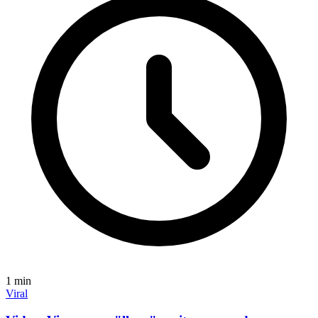
1
min
Viral