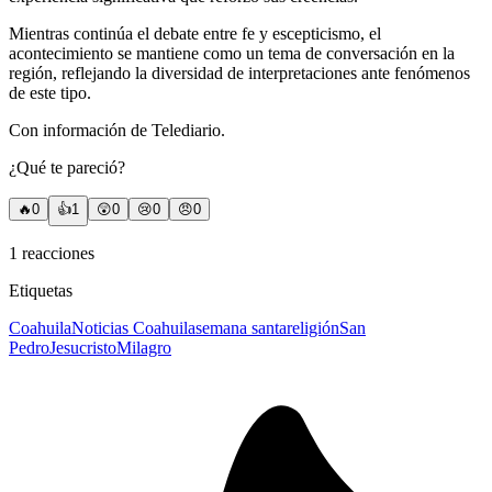
Mientras continúa el debate entre fe y escepticismo, el
acontecimiento se mantiene como un tema de conversación en la
región, reflejando la diversidad de interpretaciones ante fenómenos
de este tipo.
Con información de Telediario.
¿Qué te pareció?
🔥
0
👍
1
😲
0
😢
0
😠
0
1
reacciones
Etiquetas
Coahuila
Noticias Coahuila
semana santa
religión
San
Pedro
Jesucristo
Milagro