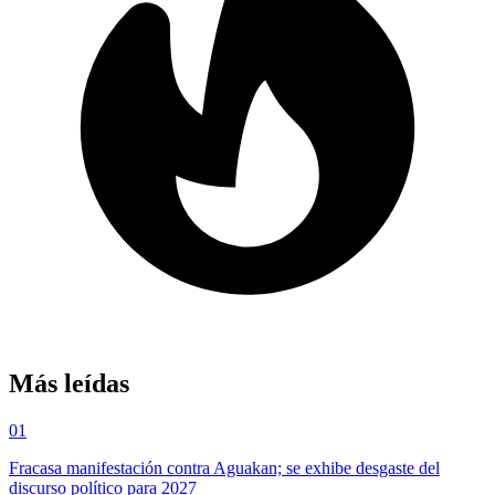
Más leídas
01
Fracasa manifestación contra Aguakan; se exhibe desgaste del
discurso político para 2027