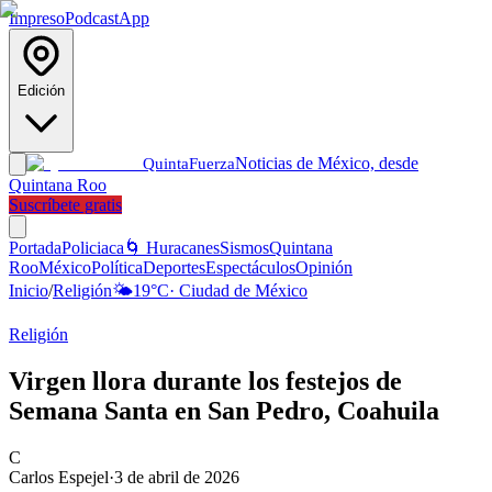
Impreso
Podcast
App
Edición
Noticias de México, desde
Quinta
Fuerza
Quintana Roo
Suscríbete gratis
Portada
Policiaca
🌀 Huracanes
Sismos
Quintana
Roo
México
Política
Deportes
Espectáculos
Opinión
Inicio
/
Religión
🌤️
19
°C
·
Ciudad de México
Religión
Virgen llora durante los festejos de
Semana Santa en San Pedro, Coahuila
C
Carlos Espejel
·
3 de abril de 2026