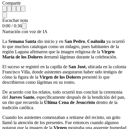
Compartir
Escuchar nota
0:00
/
0:36
Narración con voz de IA
La
Semana Santa
dio inicio y en
San Pedro
,
Coahuila
ya ocurrió
lo que muchos catalogan como un milagro, pues habitantes de la
región Laguna afirmaron que la imagen religiosa de la
Virgen
María de los Dolores
derramó lágrimas durante la celebración.
El suceso se registró en la capilla de
San José,
ubicada en la colonia
Francisco Villa, donde asistentes aseguraron haber sido testigos de
cómo la figura de la
Virgen de los Dolores
presentó lo que
describieron como lágrimas en su rostro.
De acuerdo con los relatos, todo ocurrió tras concluir la ceremonia
del
Jueves Santo
, específicamente después de la bendición del pan,
un rito que recuerda la
Última Cena de Jesucristo
dentro de la
tradición católica.
Cuando los asistentes comenzaban a retirarse del recinto, un grito
llamó la atención de los presentes. Fue entonces cuando algunos
notaron que la imagen de la
Virgen
mostraba una aparente humedad