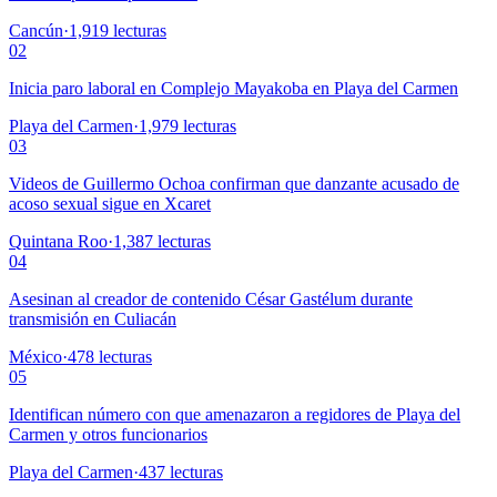
Cancún
·
1,919
lecturas
02
Inicia paro laboral en Complejo Mayakoba en Playa del Carmen
Playa del Carmen
·
1,979
lecturas
03
Videos de Guillermo Ochoa confirman que danzante acusado de
acoso sexual sigue en Xcaret
Quintana Roo
·
1,387
lecturas
04
Asesinan al creador de contenido César Gastélum durante
transmisión en Culiacán
México
·
478
lecturas
05
Identifican número con que amenazaron a regidores de Playa del
Carmen y otros funcionarios
Playa del Carmen
·
437
lecturas