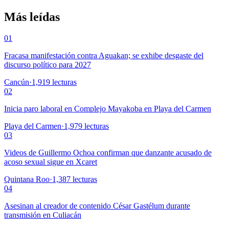
Más leídas
01
Fracasa manifestación contra Aguakan; se exhibe desgaste del
discurso político para 2027
Cancún
·
1,919
lecturas
02
Inicia paro laboral en Complejo Mayakoba en Playa del Carmen
Playa del Carmen
·
1,979
lecturas
03
Videos de Guillermo Ochoa confirman que danzante acusado de
acoso sexual sigue en Xcaret
Quintana Roo
·
1,387
lecturas
04
Asesinan al creador de contenido César Gastélum durante
transmisión en Culiacán