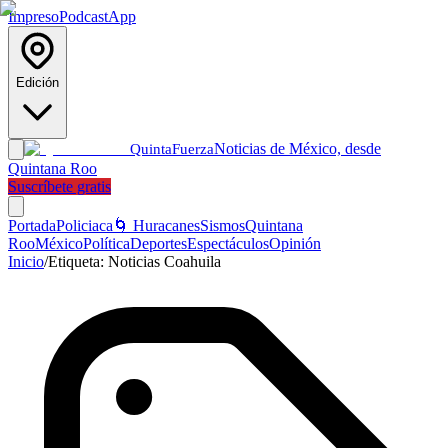
Impreso
Podcast
App
Edición
Noticias de México, desde
Quinta
Fuerza
Quintana Roo
Suscríbete gratis
Portada
Policiaca
🌀 Huracanes
Sismos
Quintana
Roo
México
Política
Deportes
Espectáculos
Opinión
Inicio
/
Etiqueta:
Noticias Coahuila