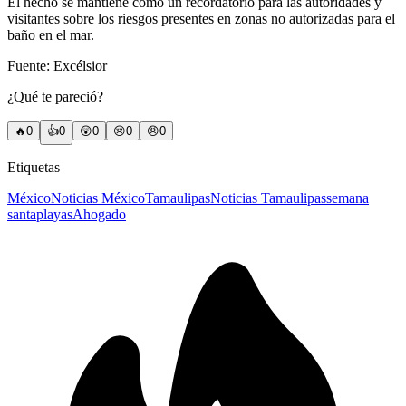
El hecho se mantiene como un recordatorio para las autoridades y
visitantes sobre los riesgos presentes en zonas no autorizadas para el
baño en el mar.
Fuente: Excélsior
¿Qué te pareció?
🔥
0
👍
0
😲
0
😢
0
😠
0
Etiquetas
México
Noticias México
Tamaulipas
Noticias Tamaulipas
semana
santa
playas
Ahogado