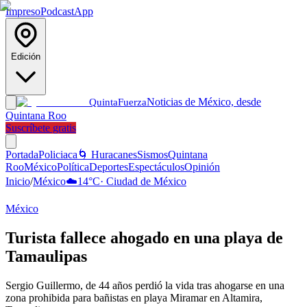
Impreso
Podcast
App
Edición
Noticias de México, desde
Quinta
Fuerza
Quintana Roo
Suscríbete gratis
Portada
Policiaca
🌀 Huracanes
Sismos
Quintana
Roo
México
Política
Deportes
Espectáculos
Opinión
Inicio
/
México
☁️
14
°C
·
Ciudad de México
México
Turista fallece ahogado en una playa de
Tamaulipas
Sergio Guillermo, de 44 años perdió la vida tras ahogarse en una
zona prohibida para bañistas en playa Miramar en Altamira,