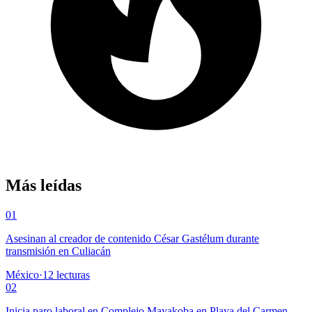
Más leídas
01
Asesinan al creador de contenido César Gastélum durante
transmisión en Culiacán
México
·
12
lecturas
02
Inicia paro laboral en Complejo Mayakoba en Playa del Carmen