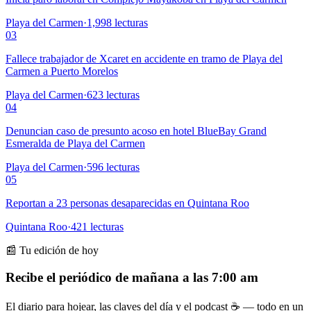
Playa del Carmen
·
1,998
lecturas
03
Fallece trabajador de Xcaret en accidente en tramo de Playa del
Carmen a Puerto Morelos
Playa del Carmen
·
623
lecturas
04
Denuncian caso de presunto acoso en hotel BlueBay Grand
Esmeralda de Playa del Carmen
Playa del Carmen
·
596
lecturas
05
Reportan a 23 personas desaparecidas en Quintana Roo
Quintana Roo
·
421
lecturas
📰 Tu edición de hoy
Recibe el periódico de mañana a las 7:00 am
El diario para hojear, las claves del día y el podcast ☕ — todo en un