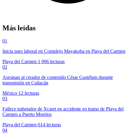
Más leídas
01
Inicia paro laboral en Complejo Mayakoba en Playa del Carmen
Playa del Carmen
·
1,996
lecturas
02
Asesinan al creador de contenido César Gastélum durante
transmisión en Culiacán
México
·
12
lecturas
03
Fallece trabajador de Xcaret en accidente en tramo de Playa del
Carmen a Puerto Morelos
Playa del Carmen
·
614
lecturas
04