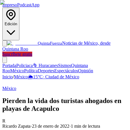
Impreso
Podcast
App
Edición
Noticias de México, desde
Quinta
Fuerza
Quintana Roo
Suscríbete gratis
Portada
Policiaca
🌀 Huracanes
Sismos
Quintana
Roo
México
Política
Deportes
Espectáculos
Opinión
Inicio
/
México
🌦️
15
°C
·
Ciudad de México
México
Pierden la vida dos turistas ahogados en
playas de Acapulco
R
Ricardo Zapata
·
23 de enero de 2022
·
1
min de lectura