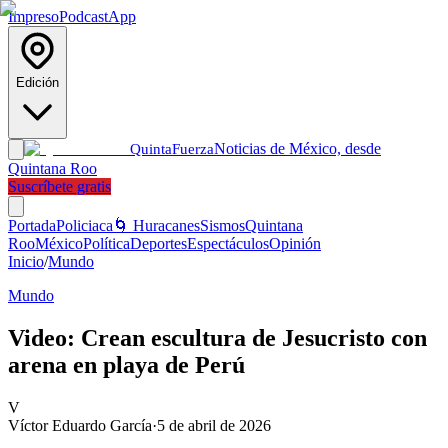
Impreso
Podcast
App
Edición
Noticias de México, desde
Quinta
Fuerza
Quintana Roo
Suscríbete gratis
Portada
Policiaca
🌀 Huracanes
Sismos
Quintana
Roo
México
Política
Deportes
Espectáculos
Opinión
Inicio
/
Mundo
Mundo
Video: Crean escultura de Jesucristo con
arena en playa de Perú
V
Víctor Eduardo García
·
5 de abril de 2026