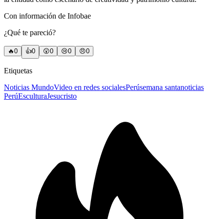
Con información de Infobae
¿Qué te pareció?
🔥
0
👍
0
😲
0
😢
0
😠
0
Etiquetas
Noticias Mundo
Video en redes sociales
Perú
semana santa
noticias
Perú
Escultura
Jesucristo