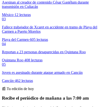
Asesinan al creador de contenido César Gastélum durante
transmisión en Culiacán
México
·
12
lecturas
03
Fallece trabajador de Xcaret en accidente en tramo de Playa del
Carmen a Puerto Morelos
Playa del Carmen
·
605
lecturas
04
Reportan a 23 personas desaparecidas en Quintana Roo
Quintana Roo
·
408
lecturas
05
Joven es asesinado durante ataque armado en Cancún
Cancún
·
462
lecturas
📰 Tu edición de hoy
Recibe el periódico de mañana a las 7:00 am