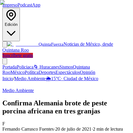
Impreso
Podcast
App
Edición
Noticias de México, desde
Quinta
Fuerza
Quintana Roo
Suscríbete gratis
Portada
Policiaca
🌀 Huracanes
Sismos
Quintana
Roo
México
Política
Deportes
Espectáculos
Opinión
Inicio
/
Medio Ambiente
🌦️
15
°C
·
Ciudad de México
Medio Ambiente
Confirma Alemania brote de peste
porcina africana en tres granjas
F
Fernando Carrasco Fuentes
·
20 de julio de 2021
·
2
min de lectura