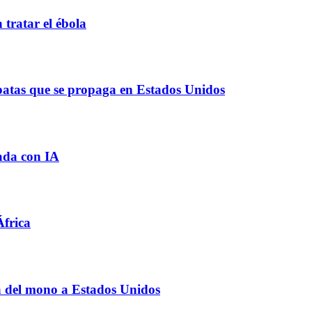
tratar el ébola
patas que se propaga en Estados Unidos
ada con IA
África
la del mono a Estados Unidos