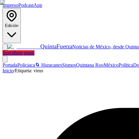
Impreso
Podcast
App
Edición
Quinta
Fuerza
Noticias de México, desde Quint
Suscríbete gratis
Portada
Policiaca
🌀 Huracanes
Sismos
Quintana Roo
México
Política
De
Inicio
/
Etiqueta:
virus