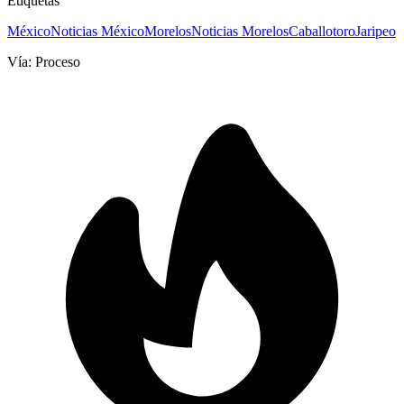
Etiquetas
México
Noticias México
Morelos
Noticias Morelos
Caballo
toro
Jaripeo
Vía:
Proceso