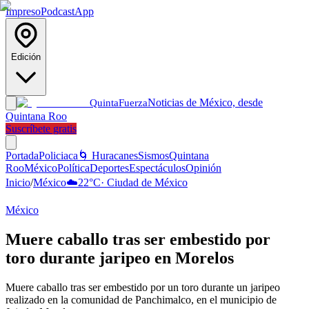
Impreso
Podcast
App
Edición
Noticias de México, desde
Quinta
Fuerza
Quintana Roo
Suscríbete gratis
Portada
Policiaca
🌀 Huracanes
Sismos
Quintana
Roo
México
Política
Deportes
Espectáculos
Opinión
Inicio
/
México
☁️
22
°C
·
Ciudad de México
México
Muere caballo tras ser embestido por
toro durante jaripeo en Morelos
Muere caballo tras ser embestido por un toro durante un jaripeo
realizado en la comunidad de Panchimalco, en el municipio de