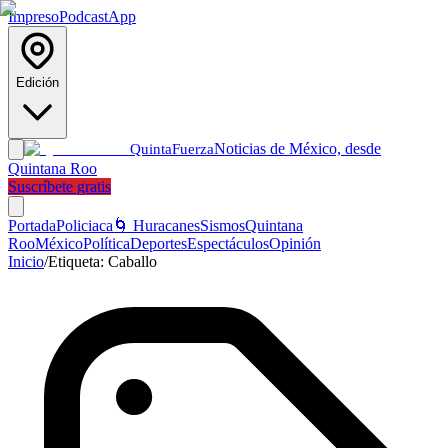
Impreso
Podcast
App
Edición
Noticias de México, desde
Quinta
Fuerza
Quintana Roo
Suscríbete gratis
Portada
Policiaca
🌀 Huracanes
Sismos
Quintana
Roo
México
Política
Deportes
Espectáculos
Opinión
Inicio
/
Etiqueta:
Caballo