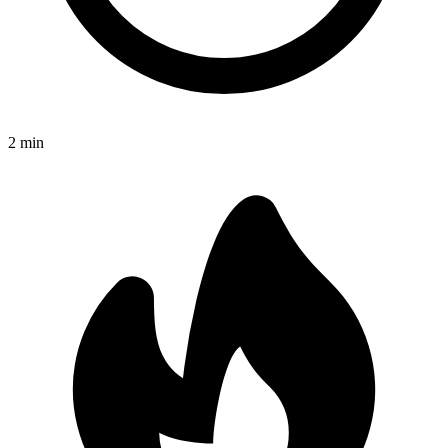
2
min