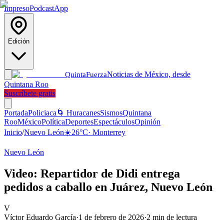
Impreso
Podcast
App
Edición
Noticias de México, desde
Quinta
Fuerza
Quintana Roo
Suscríbete gratis
Portada
Policiaca
🌀 Huracanes
Sismos
Quintana
Roo
México
Política
Deportes
Espectáculos
Opinión
Inicio
/
Nuevo León
☀️
26
°C
·
Monterrey
Nuevo León
Video: Repartidor de Didi entrega
pedidos a caballo en Juárez, Nuevo León
V
Víctor Eduardo García
·
1 de febrero de 2026
·
2
min de lectura