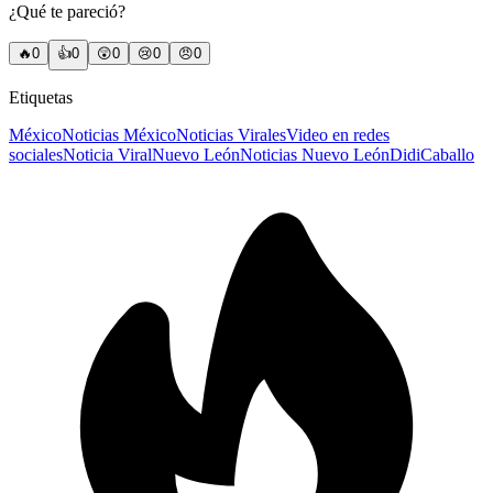
¿Qué te pareció?
🔥
0
👍
0
😲
0
😢
0
😠
0
Etiquetas
México
Noticias México
Noticias Virales
Video en redes
sociales
Noticia Viral
Nuevo León
Noticias Nuevo León
Didi
Caballo