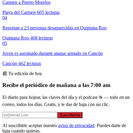
Carmen a Puerto Morelos
Playa del Carmen
·
605
lecturas
04
Reportan a 23 personas desaparecidas en Quintana Roo
Quintana Roo
·
408
lecturas
05
Joven es asesinado durante ataque armado en Cancún
Cancún
·
462
lecturas
📰 Tu edición de hoy
Recibe el periódico de mañana a las 7:00 am
El diario para hojear, las claves del día y el podcast ☕ — todo en un
correo, todos los días. Gratis, y te das de baja con un clic.
Suscribirme
Al suscribirte aceptas nuestro
aviso de privacidad
. Puedes darte de
baja cuando quieras.