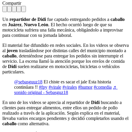
Compartir
Un
repartidor de Didi
fue captado entregando pedidos a
caballo
en
Juárez
,
Nuevo León
. El hecho ocurrió luego de que su
motocicleta sufriera una falla mecánica, obligándolo a improvisar
para continuar con su jornada laboral.
El material fue difundido en redes sociales. En los videos se observa
al
joven
trasladándose por distintas calles del municipio montado a
caballo
, deteniéndose para entregar los pedidos sin interrumpir el
servicio. La escena llamó la atención porque los envíos de comida
de
Didi
suelen realizarse en motocicletas, bicicletas o vehículos
particulares.
@sebasguuz18
El chiste es sacar el jale Esta historia
continúara !!
#fpy
#virale
#virales
#humor
#comedia
♬
sonido original - Sebasguz18
En uno de los videos se aprecia al repartidor de
Didi
buscando a
clientes para entregar alimentos, entre ellos un pedido de pollo
realizado a través de la aplicación. Según explica en el material,
llevaba varios encargos pendientes y decidió completarlos usando el
caballo
como alternativa.