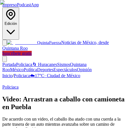
Impreso
Podcast
App
Edición
Noticias de México, desde
Quinta
Fuerza
Quintana Roo
Suscríbete gratis
Portada
Policiaca
🌀 Huracanes
Sismos
Quintana
Roo
México
Política
Deportes
Espectáculos
Opinión
Inicio
/
Policiaca
☁️
17
°C
·
Ciudad de México
Policiaca
Video: Arrastran a caballo con camioneta
en Puebla
De acuerdo con un video, el caballo iba atado con una cuerda a la
parte trasera de un auto mientras avanzaba sobre un camino de