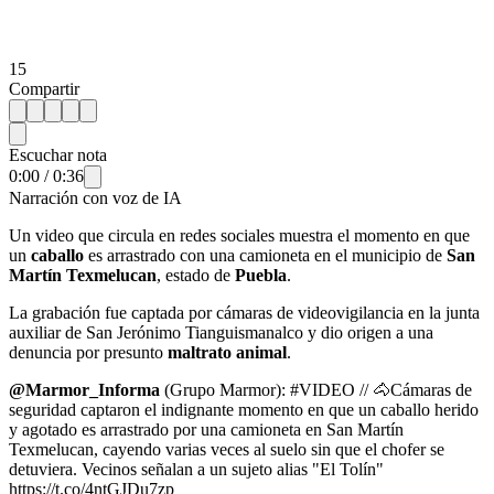
15
Compartir
Escuchar nota
0:00
/
0:36
Narración con voz de IA
Un video que circula en redes sociales muestra el momento en que
un
caballo
es arrastrado con una camioneta en el municipio de
San
Martín Texmelucan
, estado de
Puebla
.
La grabación fue captada por cámaras de videovigilancia en la junta
auxiliar de San Jerónimo Tianguismanalco y dio origen a una
denuncia por presunto
maltrato animal
.
@Marmor_Informa
(Grupo Marmor): #VIDEO // 🐴Cámaras de
seguridad captaron el indignante momento en que un caballo herido
y agotado es arrastrado por una camioneta en San Martín
Texmelucan, cayendo varias veces al suelo sin que el chofer se
detuviera. Vecinos señalan a un sujeto alias "El Tolín"
https://t.co/4ntGJDu7zp