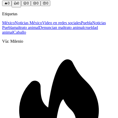
🔥
0
👍
0
😲
0
😢
0
😠
0
Etiquetas
México
Noticias México
Video en redes sociales
Puebla
Noticias
Puebla
maltrato animal
Denuncian maltrato animal
crueldad
animal
Caballo
Vía:
Milenio