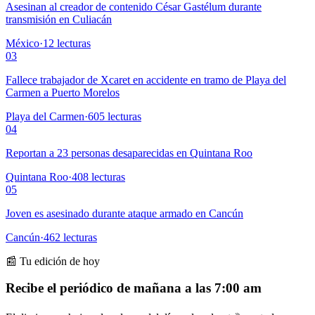
Asesinan al creador de contenido César Gastélum durante
transmisión en Culiacán
México
·
12
lecturas
03
Fallece trabajador de Xcaret en accidente en tramo de Playa del
Carmen a Puerto Morelos
Playa del Carmen
·
605
lecturas
04
Reportan a 23 personas desaparecidas en Quintana Roo
Quintana Roo
·
408
lecturas
05
Joven es asesinado durante ataque armado en Cancún
Cancún
·
462
lecturas
📰 Tu edición de hoy
Recibe el periódico de mañana a las 7:00 am