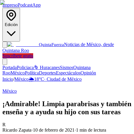
Impreso
Podcast
App
Edición
Noticias de México, desde
Quinta
Fuerza
Quintana Roo
Suscríbete gratis
Portada
Policiaca
🌀 Huracanes
Sismos
Quintana
Roo
México
Política
Deportes
Espectáculos
Opinión
Inicio
/
México
🌦️
18
°C
·
Ciudad de México
México
¡Admirable! Limpia parabrisas y también
enseña y a ayuda su hijo con sus tareas
R
Ricardo Zapata
·
10 de febrero de 2021
·
1
min de lectura