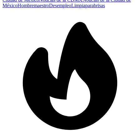
México
Hombre
maestro
Desempleo
Limpiaparabrisas