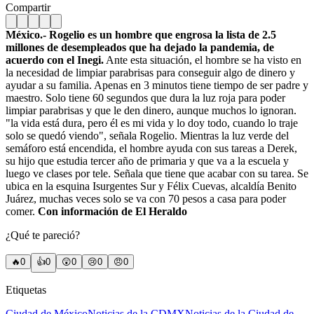
Compartir
México.- Rogelio es un hombre que engrosa la lista de 2.5
millones de desempleados que ha dejado la pandemia, de
acuerdo con el Inegi.
Ante esta situación, el hombre se ha visto en
la necesidad de limpiar parabrisas para conseguir algo de dinero y
ayudar a su familia. Apenas en 3 minutos tiene tiempo de ser padre y
maestro. Solo tiene 60 segundos que dura la luz roja para poder
limpiar parabrisas y que le den dinero, aunque muchos lo ignoran.
"la vida está dura, pero él es mi vida y lo doy todo, cuando lo traje
solo se quedó viendo", señala Rogelio. Mientras la luz verde del
semáforo está encendida, el hombre ayuda con sus tareas a Derek,
su hijo que estudia tercer año de primaria y que va a la escuela y
luego ve clases por tele. Señala que tiene que acabar con su tarea. Se
ubica en la esquina Isurgentes Sur y Félix Cuevas, alcaldía Benito
Juárez, muchas veces solo se va con 70 pesos a casa para poder
comer.
Con información de El Heraldo
¿Qué te pareció?
🔥
0
👍
0
😲
0
😢
0
😠
0
Etiquetas
Ciudad de México
Noticias de la CDMX
Noticias de la Ciudad de