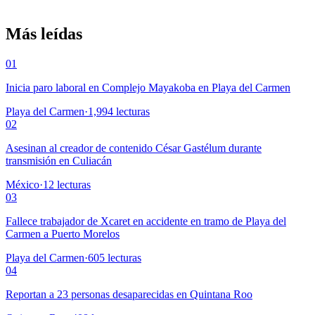
Más leídas
01
Inicia paro laboral en Complejo Mayakoba en Playa del Carmen
Playa del Carmen
·
1,994
lecturas
02
Asesinan al creador de contenido César Gastélum durante
transmisión en Culiacán
México
·
12
lecturas
03
Fallece trabajador de Xcaret en accidente en tramo de Playa del
Carmen a Puerto Morelos
Playa del Carmen
·
605
lecturas
04
Reportan a 23 personas desaparecidas en Quintana Roo