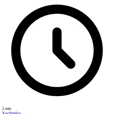
2
min
Xochimilco