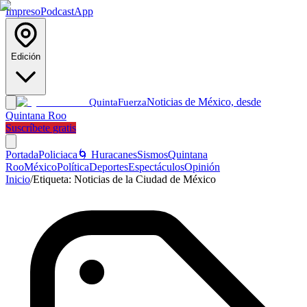
Impreso
Podcast
App
Edición
Noticias de México, desde
Quinta
Fuerza
Quintana Roo
Suscríbete gratis
Portada
Policiaca
🌀 Huracanes
Sismos
Quintana
Roo
México
Política
Deportes
Espectáculos
Opinión
Inicio
/
Etiqueta:
Noticias de la Ciudad de México