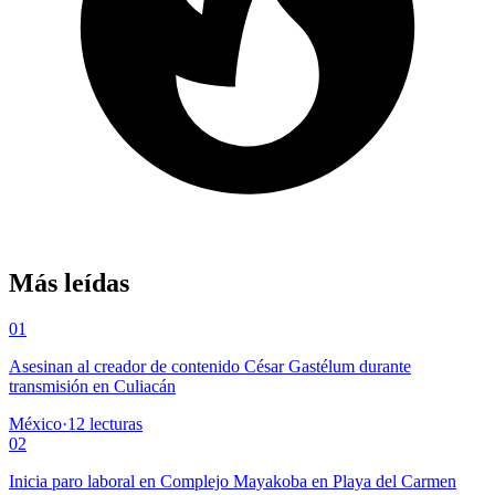
Más leídas
01
Asesinan al creador de contenido César Gastélum durante
transmisión en Culiacán
México
·
12
lecturas
02
Inicia paro laboral en Complejo Mayakoba en Playa del Carmen