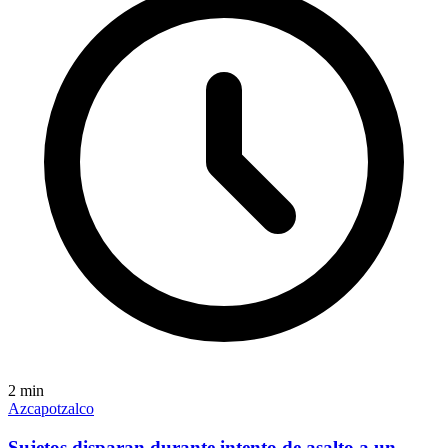
2
min
Azcapotzalco
Sujetos disparan durante intento de asalto a un