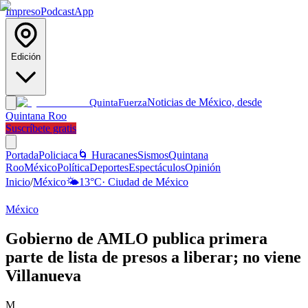
Impreso
Podcast
App
Edición
Noticias de México, desde
Quinta
Fuerza
Quintana Roo
Suscríbete gratis
Portada
Policiaca
🌀 Huracanes
Sismos
Quintana
Roo
México
Política
Deportes
Espectáculos
Opinión
Inicio
/
México
🌤️
13
°C
·
Ciudad de México
México
Gobierno de AMLO publica primera
parte de lista de presos a liberar; no viene
Villanueva
M