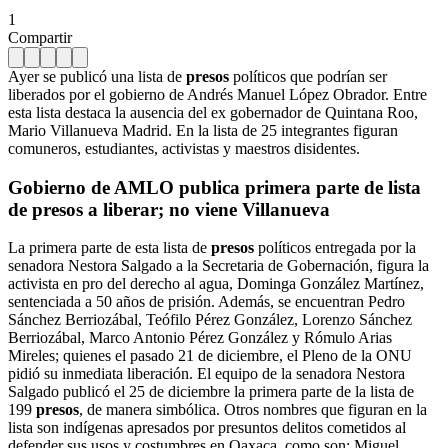
1
Compartir
Ayer se publicó una lista de
presos
políticos que podrían ser
liberados por el gobierno de Andrés Manuel López Obrador. Entre
esta lista destaca la ausencia del ex gobernador de Quintana Roo,
Mario Villanueva Madrid. En la lista de 25 integrantes figuran
comuneros, estudiantes, activistas y maestros disidentes.
Gobierno de AMLO publica primera parte de lista
de presos a liberar; no viene Villanueva
La primera parte de esta lista de
presos
políticos entregada por la
senadora Nestora Salgado a la Secretaria de Gobernación, figura la
activista en pro del derecho al agua, Dominga González Martínez,
sentenciada a 50 años de prisión. Además, se encuentran Pedro
Sánchez Berriozábal, Teófilo Pérez González, Lorenzo Sánchez
Berriozábal, Marco Antonio Pérez González y Rómulo Arias
Mireles; quienes el pasado 21 de diciembre, el Pleno de la ONU
pidió su inmediata liberación. El equipo de la senadora Nestora
Salgado publicó el 25 de diciembre la primera parte de la lista de
199
presos
, de manera simbólica. Otros nombres que figuran en la
lista son indígenas apresados por presuntos delitos cometidos al
defender sus usos y costumbres en Oaxaca, como son: Miguel