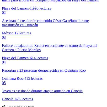
Inicia paro laboral en Complejo Mayakoba en Playa del Carmen
Playa del Carmen
·
1,996
lecturas
02
Asesinan al creador de contenido César Gastélum durante
transmisión en Culiacán
México
·
12
lecturas
03
Fallece trabajador de Xcaret en accidente en tramo de Playa del
Carmen a Puerto Morelos
Playa del Carmen
·
614
lecturas
04
Reportan a 23 personas desaparecidas en Quintana Roo
Quintana Roo
·
415
lecturas
05
Joven es asesinado durante ataque armado en Cancún
Cancún
·
473
lecturas