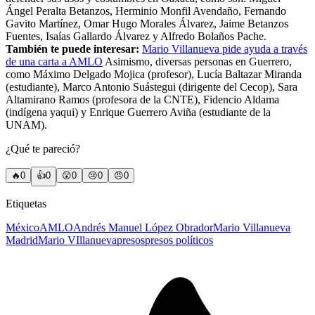
Ángel Peralta Betanzos, Herminio Monfil Avendaño, Fernando
Gavito Martínez, Omar Hugo Morales Álvarez, Jaime Betanzos
Fuentes, Isaías Gallardo Álvarez y Alfredo Bolaños Pache.
También te puede interesar:
Mario Villanueva pide ayuda a través
de una carta a AMLO
Asimismo, diversas personas en Guerrero,
como Máximo Delgado Mojica (profesor), Lucía Baltazar Miranda
(estudiante), Marco Antonio Suástegui (dirigente del Cecop), Sara
Altamirano Ramos (profesora de la CNTE), Fidencio Aldama
(indígena yaqui) y Enrique Guerrero Aviña (estudiante de la
UNAM).
¿Qué te pareció?
🔥
0
👍
0
😲
0
😢
0
😠
0
Etiquetas
México
AMLO
Andrés Manuel López Obrador
Mario Villanueva
Madrid
Mario VIllanueva
presos
presos políticos