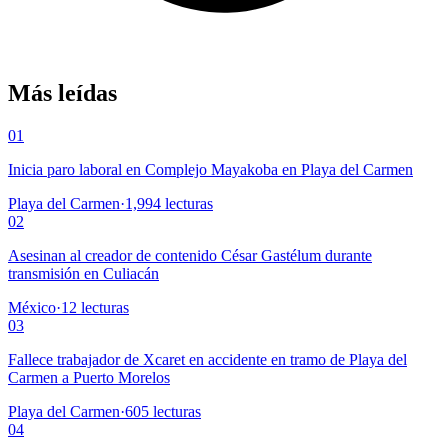
Más leídas
01
Inicia paro laboral en Complejo Mayakoba en Playa del Carmen
Playa del Carmen
·
1,994
lecturas
02
Asesinan al creador de contenido César Gastélum durante
transmisión en Culiacán
México
·
12
lecturas
03
Fallece trabajador de Xcaret en accidente en tramo de Playa del
Carmen a Puerto Morelos
Playa del Carmen
·
605
lecturas
04