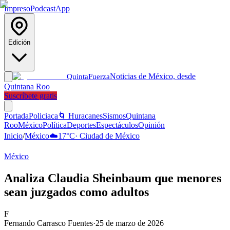
Impreso
Podcast
App
Edición
Noticias de México, desde
Quinta
Fuerza
Quintana Roo
Suscríbete gratis
Portada
Policiaca
🌀 Huracanes
Sismos
Quintana
Roo
México
Política
Deportes
Espectáculos
Opinión
Inicio
/
México
☁️
17
°C
·
Ciudad de México
México
Analiza Claudia Sheinbaum que menores
sean juzgados como adultos
F
Fernando Carrasco Fuentes
·
25 de marzo de 2026