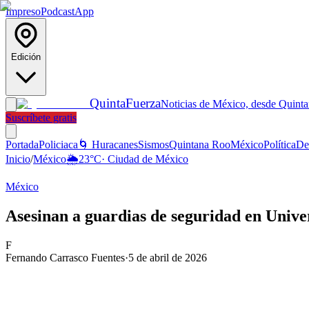
Impreso
Podcast
App
Edición
Quinta
Fuerza
Noticias de México, desde Quint
Suscríbete gratis
Portada
Policiaca
🌀 Huracanes
Sismos
Quintana Roo
México
Política
De
Inicio
/
México
🌦️
23
°C
·
Ciudad de México
México
Asesinan a guardias de seguridad en Univ
F
Fernando Carrasco Fuentes
·
5 de abril de 2026