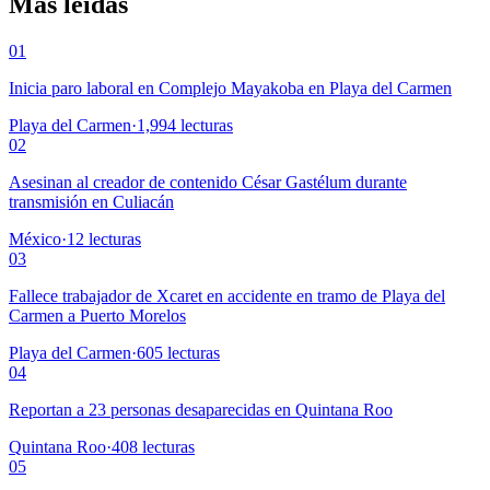
Más leídas
01
Inicia paro laboral en Complejo Mayakoba en Playa del Carmen
Playa del Carmen
·
1,994
lecturas
02
Asesinan al creador de contenido César Gastélum durante
transmisión en Culiacán
México
·
12
lecturas
03
Fallece trabajador de Xcaret en accidente en tramo de Playa del
Carmen a Puerto Morelos
Playa del Carmen
·
605
lecturas
04
Reportan a 23 personas desaparecidas en Quintana Roo
Quintana Roo
·
408
lecturas
05