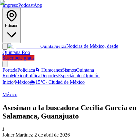
Impreso
Podcast
App
Edición
Noticias de México, desde
Quinta
Fuerza
Quintana Roo
Suscríbete gratis
Portada
Policiaca
🌀 Huracanes
Sismos
Quintana
Roo
México
Política
Deportes
Espectáculos
Opinión
Inicio
/
México
🌦️
15
°C
·
Ciudad de México
México
Asesinan a la buscadora Cecilia García en
Salamanca, Guanajuato
J
Joiner Martínez
·
2 de abril de 2026