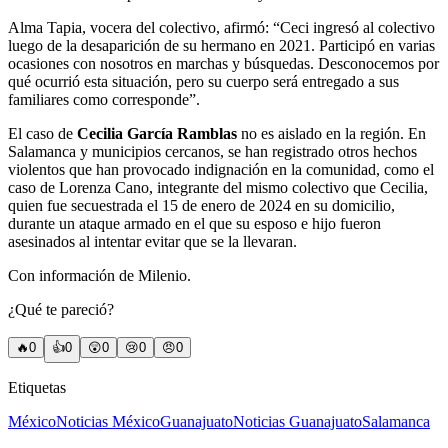
Alma Tapia, vocera del colectivo, afirmó: “Ceci ingresó al colectivo
luego de la desaparición de su hermano en 2021. Participó en varias
ocasiones con nosotros en marchas y búsquedas. Desconocemos por
qué ocurrió esta situación, pero su cuerpo será entregado a sus
familiares como corresponde”.
El caso de
Cecilia García Ramblas
no es aislado en la región. En
Salamanca y municipios cercanos, se han registrado otros hechos
violentos que han provocado indignación en la comunidad, como el
caso de Lorenza Cano, integrante del mismo colectivo que Cecilia,
quien fue secuestrada el 15 de enero de 2024 en su domicilio,
durante un ataque armado en el que su esposo e hijo fueron
asesinados al intentar evitar que se la llevaran.
Con información de Milenio.
¿Qué te pareció?
🔥
0
👍
0
😲
0
😢
0
😠
0
Etiquetas
México
Noticias México
Guanajuato
Noticias Guanajuato
Salamanca