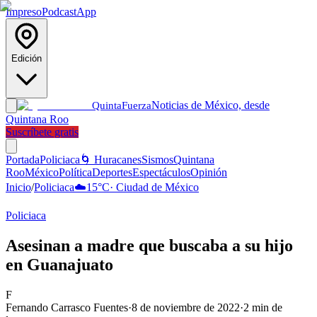
Impreso
Podcast
App
Edición
Noticias de México, desde
Quinta
Fuerza
Quintana Roo
Suscríbete gratis
Portada
Policiaca
🌀 Huracanes
Sismos
Quintana
Roo
México
Política
Deportes
Espectáculos
Opinión
Inicio
/
Policiaca
☁️
15
°C
·
Ciudad de México
Policiaca
Asesinan a madre que buscaba a su hijo
en Guanajuato
F
Fernando Carrasco Fuentes
·
8 de noviembre de 2022
·
2
min de