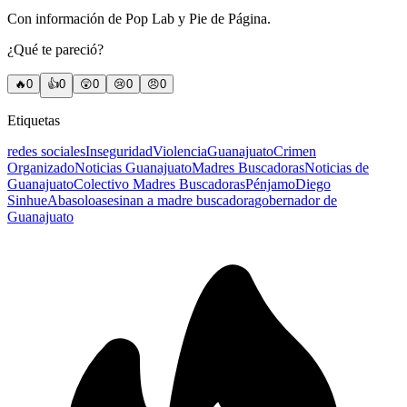
Con información de Pop Lab y Pie de Página.
¿Qué te pareció?
🔥
0
👍
0
😲
0
😢
0
😠
0
Etiquetas
redes sociales
Inseguridad
Violencia
Guanajuato
Crimen
Organizado
Noticias Guanajuato
Madres Buscadoras
Noticias de
Guanajuato
Colectivo Madres Buscadoras
Pénjamo
Diego
Sinhue
Abasolo
asesinan a madre buscadora
gobernador de
Guanajuato