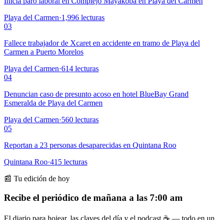
Inicia paro laboral en Complejo Mayakoba en Playa del Carmen
Playa del Carmen
·
1,996
lecturas
03
Fallece trabajador de Xcaret en accidente en tramo de Playa del
Carmen a Puerto Morelos
Playa del Carmen
·
614
lecturas
04
Denuncian caso de presunto acoso en hotel BlueBay Grand
Esmeralda de Playa del Carmen
Playa del Carmen
·
560
lecturas
05
Reportan a 23 personas desaparecidas en Quintana Roo
Quintana Roo
·
415
lecturas
📰 Tu edición de hoy
Recibe el periódico de mañana a las 7:00 am
El diario para hojear, las claves del día y el podcast ☕ — todo en un