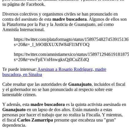
su página de Facebook.
Diversos colectivos y organismos civiles se han pronunciado en
contra del asesinato de esta
madre buscadora
. Algunos de ellos son
la Plataforma por la Paz y la Justicia de Guanajuato, así como
Amnistía Internacional.
https://twitter.com/plataformagto/status/1589754827453915136
s=20&t=_l_h9OlBXUXIW84FI1MYOQ
https://twitter.com/amnistiamexico/status/15897129461918187
s=20&t=ewFpEVnHnwgkxQj0CuZEdQ
Te puede interesar:
Asesinan a Rosario Rodríguez, madre
buscadora, en Sinaloa
Cabe resaltar que las autoridades de
Guanajuato
, incluidos el fiscal
y el gobernador no se han pronunciado al respecto sobre este
lamentable crimen.
Y además, esta
madre buscadora
es la quinta activista asesinada en
Guanajuato
en un lapso de dos años. Están matando a estas
personas por hacer el trabajo que no realiza la Fiscalía. Y mientras,
el fiscal
Carlos Zamarripa
presume que encabeza una "gran"
dependencia.