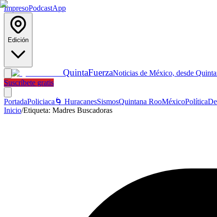
Impreso
Podcast
App
Edición
Quinta
Fuerza
Noticias de México, desde Quint
Suscríbete gratis
Portada
Policiaca
🌀 Huracanes
Sismos
Quintana Roo
México
Política
De
Inicio
/
Etiqueta:
Madres Buscadoras