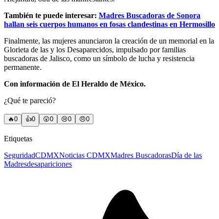
También te puede interesar:
Madres Buscadoras de Sonora
hallan seis cuerpos humanos en fosas clandestinas en Hermosillo
Finalmente, las mujeres anunciaron la creación de un memorial en la
Glorieta de las y los Desaparecidos, impulsado por familias
buscadoras de Jalisco, como un símbolo de lucha y resistencia
permanente.
Con información de El Heraldo de México.
¿Qué te pareció?
🔥
0
👍
0
😲
0
😢
0
😠
0
Etiquetas
Seguridad
CDMX
Noticias CDMX
Madres Buscadoras
Día de las
Madres
desapariciones