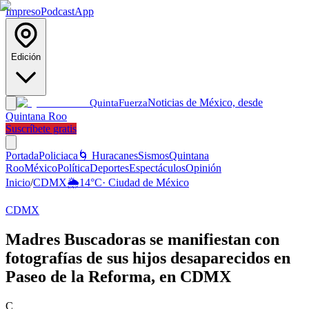
Impreso
Podcast
App
Edición
Noticias de México, desde
Quinta
Fuerza
Quintana Roo
Suscríbete gratis
Portada
Policiaca
🌀 Huracanes
Sismos
Quintana
Roo
México
Política
Deportes
Espectáculos
Opinión
Inicio
/
CDMX
🌦️
14
°C
·
Ciudad de México
CDMX
Madres Buscadoras se manifiestan con
fotografías de sus hijos desaparecidos en
Paseo de la Reforma, en CDMX
C