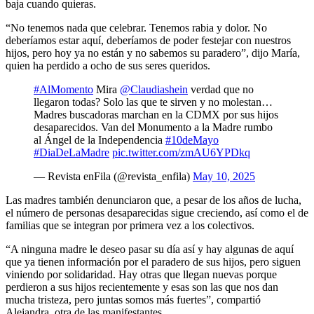
baja cuando quieras.
“No tenemos nada que celebrar. Tenemos rabia y dolor. No
deberíamos estar aquí, deberíamos de poder festejar con nuestros
hijos, pero hoy ya no están y no sabemos su paradero”, dijo María,
quien ha perdido a ocho de sus seres queridos.
#AlMomento
Mira
@Claudiashein
verdad que no
llegaron todas? Solo las que te sirven y no molestan…
Madres buscadoras marchan en la CDMX por sus hijos
desaparecidos. Van del Monumento a la Madre rumbo
al Ángel de la Independencia
#10deMayo
#DiaDeLaMadre
pic.twitter.com/zmAU6YPDkq
— Revista enFila (@revista_enfila)
May 10, 2025
Las madres también denunciaron que, a pesar de los años de lucha,
el número de personas desaparecidas sigue creciendo, así como el de
familias que se integran por primera vez a los colectivos.
“A ninguna madre le deseo pasar su día así y hay algunas de aquí
que ya tienen información por el paradero de sus hijos, pero siguen
viniendo por solidaridad. Hay otras que llegan nuevas porque
perdieron a sus hijos recientemente y esas son las que nos dan
mucha tristeza, pero juntas somos más fuertes”, compartió
Alejandra, otra de las manifestantes.