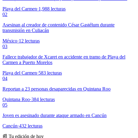
Playa del Carmen
·
1,988
lecturas
02
Asesinan al creador de contenido César Gastélum durante
transmisión en Culiacán
México
·
12
lecturas
03
Fallece trabajador de Xcaret en accidente en tramo de Playa del
Carmen a Puerto Morelos
Playa del Carmen
·
583
lecturas
04
Reportan a 23 personas desaparecidas en Quintana Roo
Quintana Roo
·
384
lecturas
05
Joven es asesinado durante ataque armado en Cancún
Cancún
·
432
lecturas
📰 Tu edición de hoy