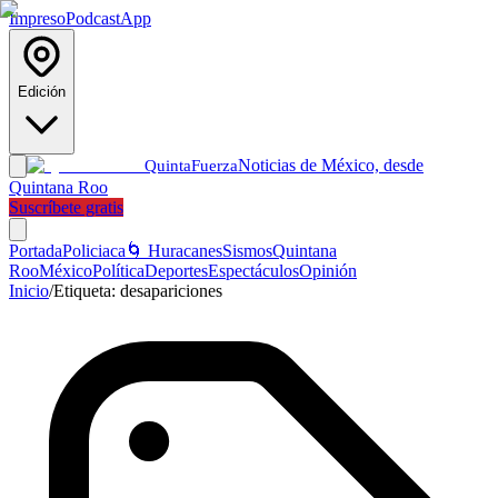
Impreso
Podcast
App
Edición
Noticias de México, desde
Quinta
Fuerza
Quintana Roo
Suscríbete gratis
Portada
Policiaca
🌀 Huracanes
Sismos
Quintana
Roo
México
Política
Deportes
Espectáculos
Opinión
Inicio
/
Etiqueta:
desapariciones