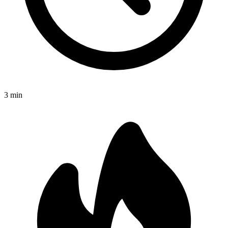
3
min