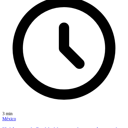
3
min
México