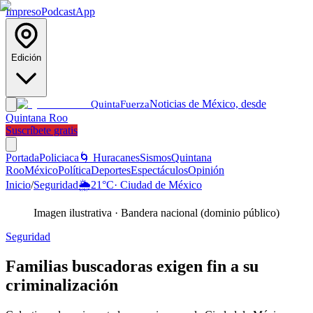
Impreso
Podcast
App
Edición
Noticias de México, desde
Quinta
Fuerza
Quintana Roo
Suscríbete gratis
Portada
Policiaca
🌀 Huracanes
Sismos
Quintana
Roo
México
Política
Deportes
Espectáculos
Opinión
Inicio
/
Seguridad
🌦️
21
°C
·
Ciudad de México
Imagen ilustrativa
·
Bandera nacional (dominio público)
Seguridad
Familias buscadoras exigen fin a su
criminalización