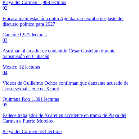
Playa del Carmen
·
1,988
lecturas
02
Fracasa manifestación contra Aguakan; se exhibe desgaste del
discurso político para 2027
Cancún
·
1,925
lecturas
03
Asesinan al creador de contenido César Gastélum durante
transmisión en Culiacán
México
·
12
lecturas
04
Videos de Guillermo Ochoa confirman que danzante acusado de
acoso sexual sigue en Xcaret
Quintana Roo
·
1,391
lecturas
05
Fallece trabajador de Xcaret en accidente en tramo de Playa del
Carmen a Puerto Morelos
Playa del Carmen
·
583
lecturas