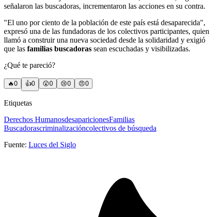
señalaron las buscadoras, incrementaron las acciones en su contra.
"El uno por ciento de la población de este país está desaparecida",
expresó una de las fundadoras de los colectivos participantes, quien
llamó a construir una nueva sociedad desde la solidaridad y exigió
que las
familias buscadoras
sean escuchadas y visibilizadas.
¿Qué te pareció?
🔥
0
👍
0
😲
0
😢
0
😠
0
Etiquetas
Derechos Humanos
desapariciones
Familias
Buscadoras
criminalización
colectivos de búsqueda
Fuente:
Luces del Siglo