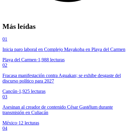
Más leídas
01
Inicia paro laboral en Complejo Mayakoba en Playa del Carmen
Playa del Carmen
·
1,988
lecturas
02
Fracasa manifestación contra Aguakan; se exhibe desgaste del
discurso político para 2027
Cancún
·
1,925
lecturas
03
Asesinan al creador de contenido César Gastélum durante
transmisión en Culiacán
México
·
12
lecturas
04