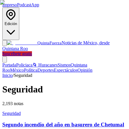
Impreso
Podcast
App
Edición
Noticias de México, desde
Quinta
Fuerza
Quintana Roo
Suscríbete gratis
Portada
Policiaca
🌀 Huracanes
Sismos
Quintana
Roo
México
Política
Deportes
Espectáculos
Opinión
Inicio
/
Seguridad
Seguridad
2,193
notas
Seguridad
Segundo incendio del año en basurero de Chetumal